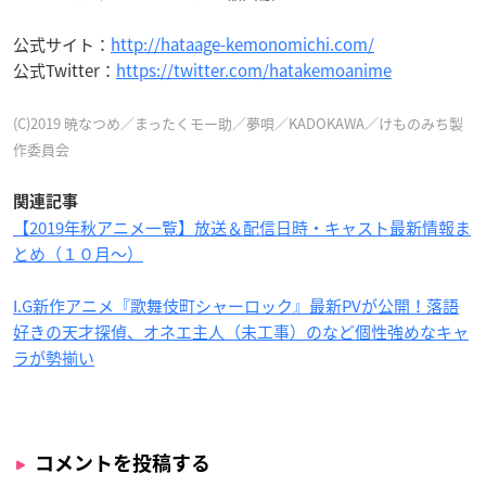
公式サイト：
http://hataage-kemonomichi.com/
公式Twitter：
https://twitter.com/hatakemoanime
(C)2019 暁なつめ／まったくモー助／夢唄／KADOKAWA／けものみち製
作委員会
関連記事
【2019年秋アニメ一覧】放送＆配信日時・キャスト最新情報ま
とめ（１０月〜）
I.G新作アニメ『歌舞伎町シャーロック』最新PVが公開！落語
好きの天才探偵、オネエ主人（未工事）のなど個性強めなキャ
ラが勢揃い
コメントを投稿する