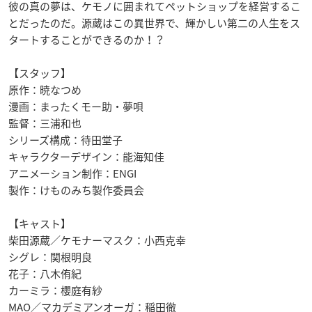
彼の真の夢は、ケモノに囲まれてペットショップを経営するこ
とだったのだ。源蔵はこの異世界で、輝かしい第二の人生をス
タートすることができるのか！？
【スタッフ】
原作：暁なつめ
漫画：まったくモー助・夢唄
監督：三浦和也
シリーズ構成：待田堂子
キャラクターデザイン：能海知佳
アニメーション制作：ENGI
製作：けものみち製作委員会
【キャスト】
柴田源蔵／ケモナーマスク：小西克幸
シグレ：関根明良
花子：八木侑紀
カーミラ：櫻庭有紗
MAO／マカデミアンオーガ：稲田徹