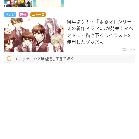
マンガ
声優
ニュース
何年ぶり！？『まるマ』シリー
ズの新作ドラマCDが発売！イベ
ントにて描き下ろしイラストを
使用したグッズも
7コメント
え、うそ、やだ無理嬉しすぎて泣く