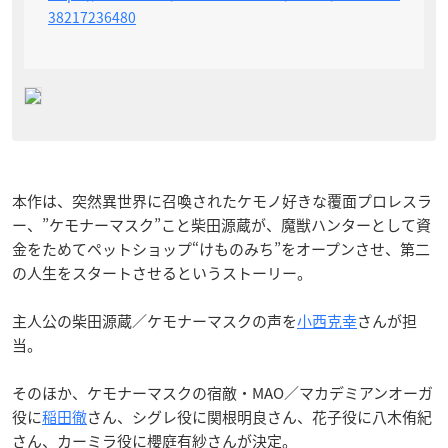
38217236480
本作は、突然異世界に召喚されたケモノ好きな覆面プロレスラ
ー、”ケモナーマスク”こと柴田源蔵が、魔獣ハンターとして資
金をためてペットショップ“けものみち”をオープンさせ、第二
の人生をスタートさせるというストーリー。
主人公の柴田源蔵／ケモナーマスクの声を
小西克幸
さんが担
当。
そのほか、ケモナーマスクの宿敵・MAO／マカデミアンオーガ
役に
稲田徹
さん、シグレ役に関根明良さん、花子役に八木侑紀
さん、カーミラ役に櫻庭有紗さんが決定。