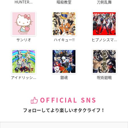
HUNTER...
暗殺教室
刀剣乱舞
サンリオ
ハイキュー!!
ヒプノシスマ...
アイドリッシ...
銀魂
呪術廻戦
OFFICIAL SNS
フォローしてより楽しいオタクライフ！