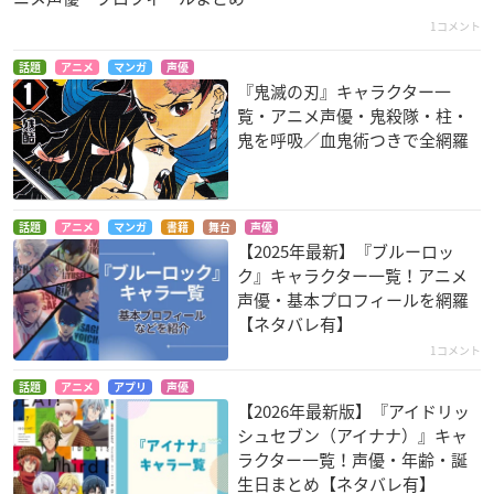
1コメント
話題
アニメ
マンガ
声優
『鬼滅の刃』キャラクター一
覧・アニメ声優・鬼殺隊・柱・
鬼を呼吸／血鬼術つきで全網羅
話題
アニメ
マンガ
書籍
舞台
声優
【2025年最新】『ブルーロッ
ク』キャラクター一覧！アニメ
声優・基本プロフィールを網羅
【ネタバレ有】
1コメント
話題
アニメ
アプリ
声優
【2026年最新版】『アイドリッ
シュセブン（アイナナ）』キャ
ラクター一覧！声優・年齢・誕
生日まとめ【ネタバレ有】