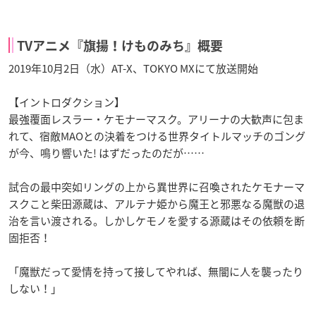
TVアニメ『旗揚！けものみち』概要
2019年10月2日（水）AT-X、TOKYO MXにて放送開始
【イントロダクション】
最強覆面レスラー・ケモナーマスク。アリーナの大歓声に包ま
れて、宿敵MAOとの決着をつける世界タイトルマッチのゴング
が今、鳴り響いた! はずだったのだが……
試合の最中突如リングの上から異世界に召喚されたケモナーマ
スクこと柴田源蔵は、アルテナ姫から魔王と邪悪なる魔獣の退
治を言い渡される。しかしケモノを愛する源蔵はその依頼を断
固拒否！
「魔獣だって愛情を持って接してやれば、無闇に人を襲ったり
しない！」