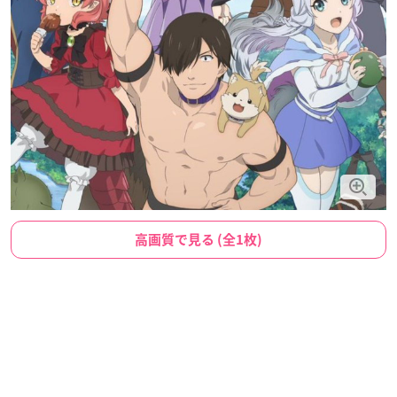
高画質で見る (全1枚)