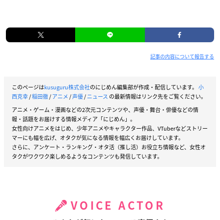
記事の内容について報告する
このページは
kusuguru株式会社
のにじめん編集部が作成・配信しています。
小
西克幸
/
稲田徹
/
アニメ
/
声優
/
ニュース
の最新情報はリンク先をご覧ください。
アニメ・ゲーム・漫画などの2次元コンテンツや、声優・舞台・俳優などの情
報・話題をお届けする情報メディア「にじめん」。
女性向けアニメをはじめ、少年アニメやキャラクター作品、VTuberなどストリー
マーにも幅を広げ、オタクが気になる情報を幅広くお届けしています。
さらに、アンケート・ランキング・オタ活（推し活）お役立ち情報など、女性オ
タクがワクワク楽しめるようなコンテンツも発信しています。
VOICE ACTOR