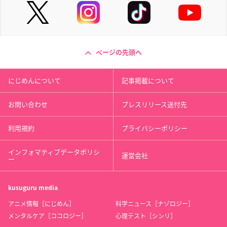
ページの先頭へ
にじめんについて
記事掲載について
お問い合わせ
プレスリリース送付先
利用規約
プライバシーポリシー
インフォマティブデータポリシ
運営会社
ー
kusuguru
media
アニメ情報［にじめん］
科学ニュース［ナゾロジー］
メンタルケア［ココロジー］
心理テスト［シンリ］