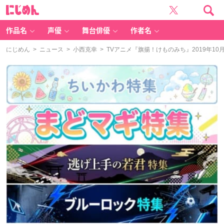
に
じ
め
ん
作品名
声優
舞台俳優
作者名
にじめん
>
ニュース
>
小西克幸
> TVアニメ『旗揚！けものみち』2019年