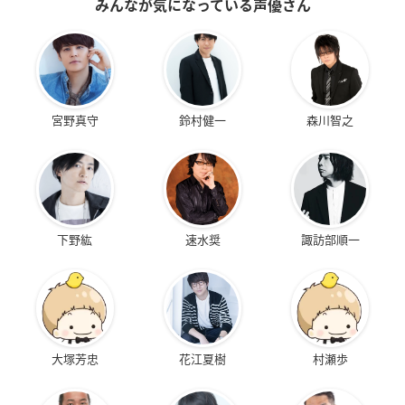
みんなが気になっている声優さん
宮野真守
鈴村健一
森川智之
下野紘
速水奨
諏訪部順一
大塚芳忠
花江夏樹
村瀬歩