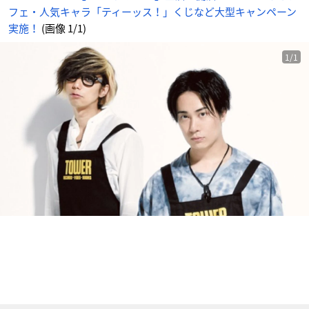
ン
フェ・人気キャラ「ティーッス！」くじなど大型キャンペーン
ペ
ー
ン
実施！
(画像 1/1)
実
施！
_
1
1/1
番
目
の
画
像
-
ア
ニ
メ
情
報
サ
イ
ト
に
じ
め
ん