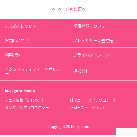
ページの先頭へ
にじめんについて
記事掲載について
お問い合わせ
プレスリリース送付先
利用規約
プライバシーポリシー
インフォマティブデータポリシ
運営会社
ー
kusuguru
media
アニメ情報［にじめん］
科学ニュース［ナゾロジー］
メンタルケア［ココロジー］
心理テスト［シンリ］
Copyright 2013 nijimen.