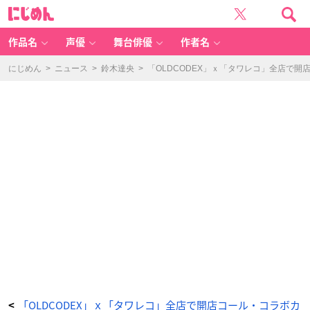
「O
に
L
じ
D
め
C
ん
O
D
作品名
声優
舞台俳優
作者名
E
X」
ｘ
「タ
にじめん
>
ニュース
>
鈴木達央
>
「OLDCODEX」ｘ「タワレコ」全店で
ワ
レ
コ」
全
店
で
開
店
コ
ー
ル・
コ
ラ
ボ
カ
フ
ェ・
人
気
キ
ャ
ラ
「テ
ィ
ー
ッ
ス！」
く
じ
な
ど
大
型
キ
「OLDCODEX」ｘ「タワレコ」全店で開店コール・コラボカ
<
ャ