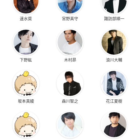
速水奨
宮野真守
諏訪部順一
下野紘
木村昴
浪川大輔
坂本真綾
森川智之
花江夏樹