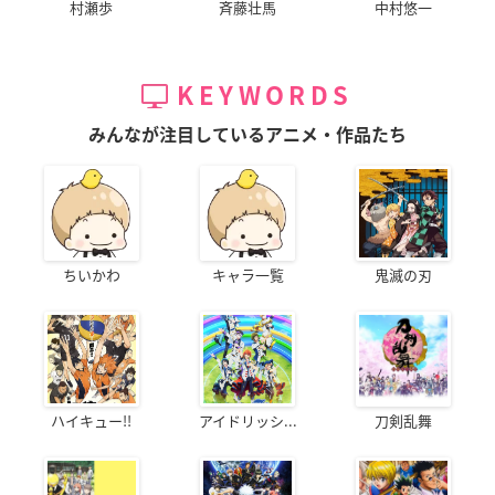
村瀬歩
斉藤壮馬
中村悠一
KEYWORDS
みんなが注目しているアニメ・作品たち
ちいかわ
キャラ一覧
鬼滅の刃
ハイキュー!!
アイドリッシ...
刀剣乱舞