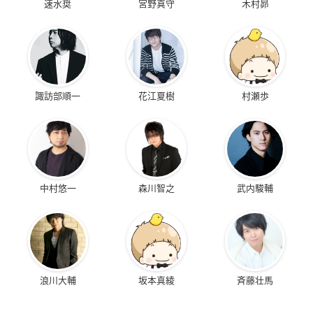
速水奨
宮野真守
木村昴
諏訪部順一
花江夏樹
村瀬歩
中村悠一
森川智之
武内駿輔
浪川大輔
坂本真綾
斉藤壮馬