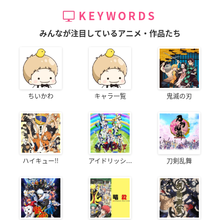
KEYWORDS
みんなが注目しているアニメ・作品たち
ちいかわ
キャラ一覧
鬼滅の刃
ハイキュー!!
アイドリッシ...
刀剣乱舞