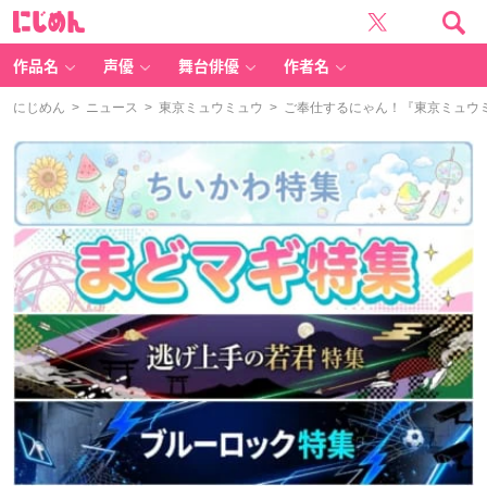
に
じ
め
ん
作品名
声優
舞台俳優
作者名
にじめん
>
ニュース
>
東京ミュウミュウ
> ご奉仕するにゃん！『東京ミュウ