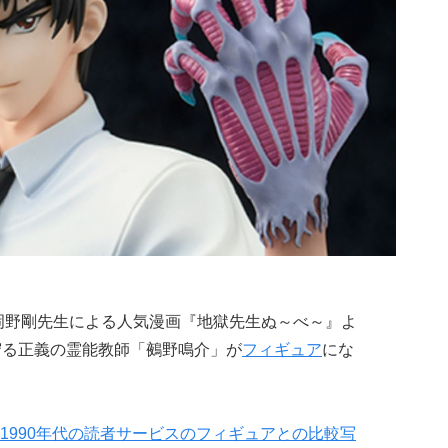
岡野剛先生による人気漫画『地獄先生ぬ～べ～』よ
守る正義の霊能教師「鵺野鳴介」が
フィギュア
にな
1990年代の読者サービスのフィギュアとの比較写