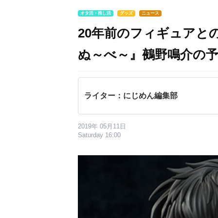
オタ活・推し活
グッズ
ニュース
20年前のフィギュアと
ぬ～べ～』鵺野鳴介の
ライター：にじめん編集部
2019年 05月11日
Saturday 16:00