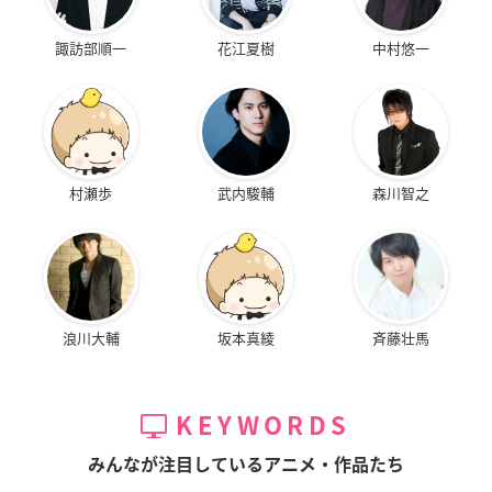
諏訪部順一
花江夏樹
中村悠一
村瀬歩
武内駿輔
森川智之
浪川大輔
坂本真綾
斉藤壮馬
KEYWORDS
みんなが注目しているアニメ・作品たち