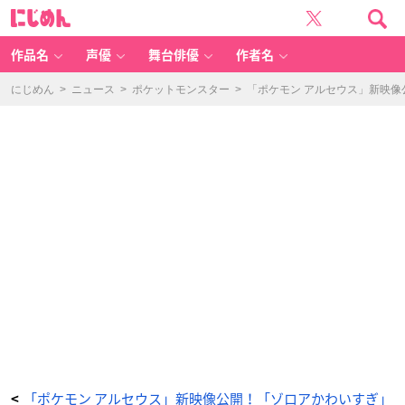
「P
に
o
じ
k
め
é
ん
m
o
作品名
声優
舞台俳優
作者名
n
L
E
G
にじめん
>
ニュース
>
ポケットモンスター
>
「ポケモン アルセウス」新映
E
N
D
S
ア
ル
セ
ウ
ス」
色
違
い
の
伝
説
ポ
ケ
モ
ン
が
貰
え
る
方
法
-
ア
ニ
メ
情
報
サ
イ
ト
「ポケモン アルセウス」新映像公開！「ゾロアかわいすぎ」
<
に