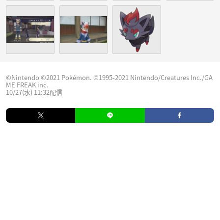
©Nintendo ©2021 Pokémon. ©1995-2021 Nintendo/Creatures Inc./GA
ME FREAK inc.
10/27(水) 11:32配信