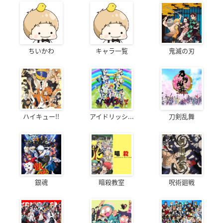
ちいかわ
キャラ一覧
鬼滅の刃
ハイキュー!!
アイドリッシ...
刀剣乱舞
銀魂
暗殺教室
呪術廻戦