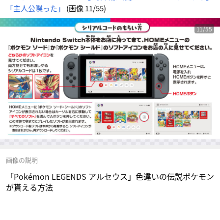
じ
「主人公喋った」
(画像 11/55)
め
ん
11/55
画像の説明
「Pokémon LEGENDS アルセウス」色違いの伝説ポケモン
が貰える方法