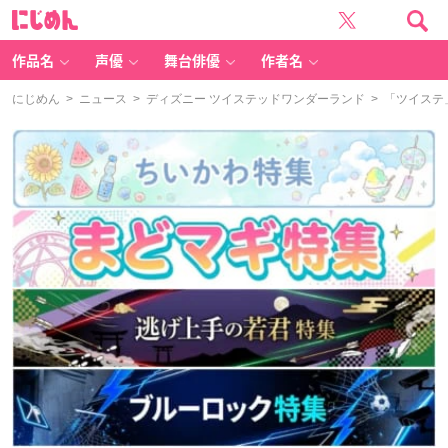
に
じ
め
ん
作品名
声優
舞台俳優
作者名
にじめん
>
ニュース
>
ディズニー ツイステッドワンダーランド
> 「ツイステ