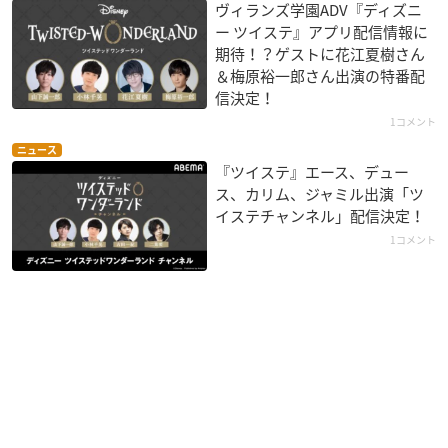
ヴィランズ学園ADV『ディズニ
ー ツイステ』アプリ配信情報に
期待！？ゲストに花江夏樹さん
＆梅原裕一郎さん出演の特番配
信決定！
1コメント
ニュース
『ツイステ』エース、デュー
ス、カリム、ジャミル出演「ツ
イステチャンネル」配信決定！
1コメント