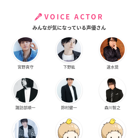
VOICE ACTOR
みんなが気になっている声優さん
宮野真守
下野紘
速水奨
諏訪部順一
鈴村健一
森川智之