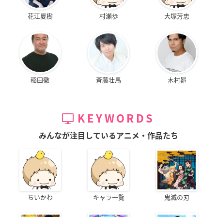
花江夏樹
村瀬歩
大塚芳忠
稲田徹
斉藤壮馬
木村昴
KEYWORDS
みんなが注目しているアニメ・作品たち
ちいかわ
キャラ一覧
鬼滅の刃