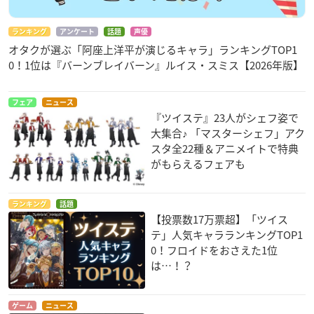
ランキング
アンケート
話題
声優
オタクが選ぶ「阿座上洋平が演じるキャラ」ランキングTOP1
0！1位は『バーンブレイバーン』ルイス・スミス【2026年版】
フェア
ニュース
『ツイステ』23人がシェフ姿で
大集合♪ 「マスターシェフ」アク
スタ全22種＆アニメイトで特典
がもらえるフェアも
ランキング
話題
【投票数17万票超】「ツイス
テ」人気キャラランキングTOP1
0！フロイドをおさえた1位
は…！？
ゲーム
ニュース