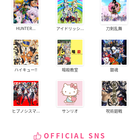
HUNTER...
アイドリッシ...
刀剣乱舞
ハイキュー!!
暗殺教室
銀魂
ヒプノシスマ...
サンリオ
呪術廻戦
OFFICIAL SNS