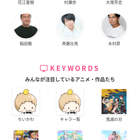
花江夏樹
村瀬歩
大塚芳忠
稲田徹
斉藤壮馬
木村昴
KEYWORDS
みんなが注目しているアニメ・作品たち
ちいかわ
キャラ一覧
鬼滅の刃