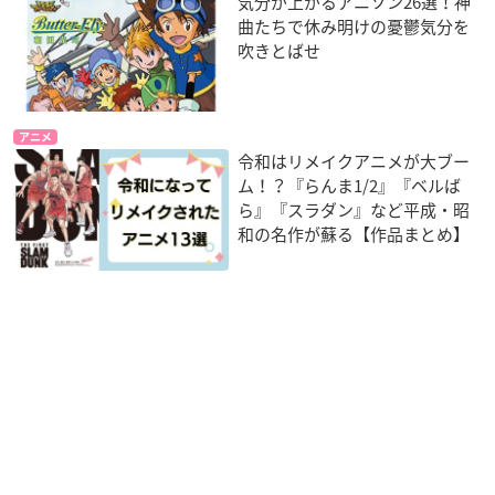
気分が上がるアニソン26選！神
曲たちで休み明けの憂鬱気分を
吹きとばせ
アニメ
令和はリメイクアニメが大ブー
ム！？『らんま1/2』『ベルば
ら』『スラダン』など平成・昭
和の名作が蘇る【作品まとめ】