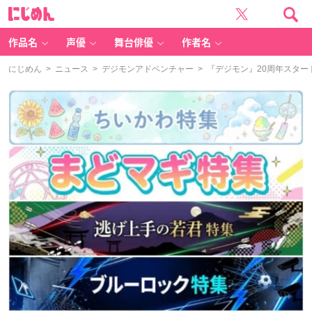
に
じ
め
ん
作品名
声優
舞台俳優
作者名
にじめん
>
ニュース
>
デジモンアドベンチャー
> 『デジモン』20周年スタート