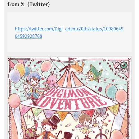
https://twitter.com/Digi_advntr20th/status/10980649
04592928768