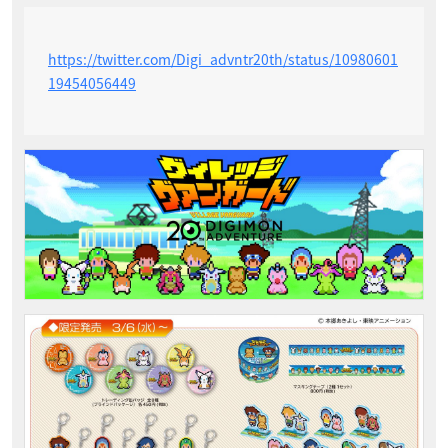
https://twitter.com/Digi_advntr20th/status/10980601
19454056449