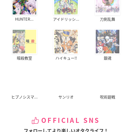
HUNTER...
アイドリッシ...
刀剣乱舞
暗殺教室
ハイキュー!!
銀魂
ヒプノシスマ...
サンリオ
呪術廻戦
OFFICIAL SNS
フォローしてより楽しいオタクライフ！