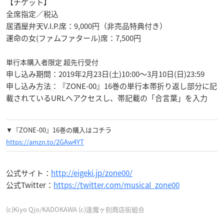
【チケット】
全席指定／税込
居酒屋弁天V.I.P.席：9,000円（非売品特典付き）
運命の女(ファムファタール)席：7,500円
単行本購入者限定 超先行受付
申し込み期間：2019年2月23日(土)10:00～3月10日(日)23:59
申し込み方法：『ZONE-00』16巻の単行本帯折り返し部分に記
載されているURLへアクセスし、帯記載の「合言葉」を入力
▼『ZONE-00』16巻の購入はコチラ
https://amzn.to/2GAw4YT
公式サイト：
http://eigeki.jp/zone00/
公式Twitter：
https://twitter.com/musical_zone00
(c)Kiyo Qjo/KADOKAWA (c)逢魔ヶ刻商店街組合