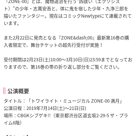
『ZONE-00』とは、魔物退治を行う“凶祓い（エクソシス
ト）”の少年・志萬安吾と、体に鬼を宿した少年・九浄三郎を
描いたファンタジー。現在はコミックNewtypeにて連載されて
います。
また2月22日に発売となる『ZONE&dash;00』最新第16巻の購
入者限定で、舞台チケットの超先行受付が実施！
受付期間は2月23日(土)10:00～3月10日(日)23:59までとなってお
りますので、第16巻の帯の折り返し部分をご覧ください。
公演概要
タイトル：「トワイライト・ミュージカル ZONE-00 満月」
公演日程：2019年7月14日(土)～21日(日)
場所：CBGKシブゲキ!!（東京都渋谷区道玄坂2-29-5 ザ・プラ
イム6階）