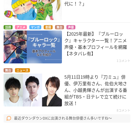
代に！？」
話題
アニメ
マンガ
書籍
舞台
声優
【2025年最新】『ブルーロッ
ク』キャラクター一覧！アニメ
声優・基本プロフィールを網羅
【ネタバレ有】
1コメント
舞台
ニュース
5月11日19時より『刀ミュ』俳
優、伊万里有さん、佐伯大地さ
ん、小越勇輝さんが出演する番
組がTBS・日テレで立て続けに
放送！
8コメント
最近ダウンダウンDXに出演される舞台俳優さん多いですね〜