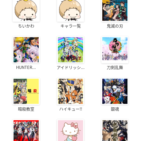
ちいかわ
キャラ一覧
鬼滅の刃
HUNTER...
アイドリッシ...
刀剣乱舞
暗殺教室
ハイキュー!!
銀魂