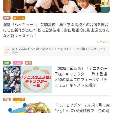
舞台
ニュース
演劇『ハイキュー!!』 音駒高校、梟谷学園高校との合宿を舞台
にした新作が2017年秋に公演決定！影山飛雄役に影山達也さん
など新キャストも！
11コメント
女子マネはずっと出さないもんだと思ってた… でも潔子さんキレイだ
な…
話題
アニメ
舞台
【2025年最新版】『テニスの王
子様』キャラクター一覧！登場
人物の基本プロフィールや『テ
ニミュ』キャストを紹介
舞台
ニュース
「ミルモでポン」2023年6月に舞
台化！≒JOYが妖精役で「今の時