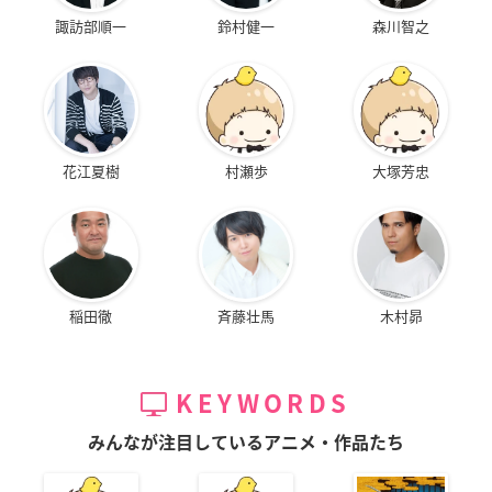
諏訪部順一
鈴村健一
森川智之
花江夏樹
村瀬歩
大塚芳忠
稲田徹
斉藤壮馬
木村昴
KEYWORDS
みんなが注目しているアニメ・作品たち