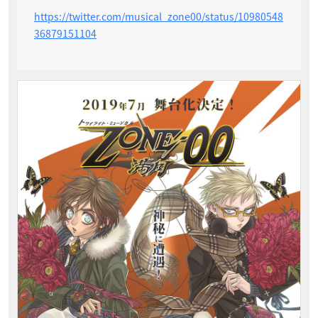
https://twitter.com/musical_zone00/status/10980548
36879151104