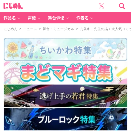
に
じ
め
ん
作品名
声優
舞台俳優
作者名
にじめん
>
ニュース
>
舞台・ミュージカル
> 九条キヨ先生の描く大人気コミッ