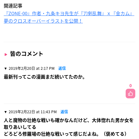
関連記事
『ZONE-00』作者・九条キヨ先生が『刀剣乱舞』ｘ『金カム』
夢のクロスオーバーイラストを公開！
皆のコメント
2019年2月20日 at 2:17 PM
返信
最新刊ってこの漫画まだ続いてたのか。
0
2019年2月22日 at 11:43 PM
返信
人と魔物の壮絶な戦いも確かなんだけど、大体惚れた男か女を
取りあいしてる
どろどろ修羅場の壮絶な戦いって感じだよね。（褒めてる）