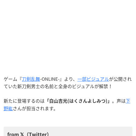
ゲーム『
刀剣乱舞
-ONLINE-』より、
一部ビジュアル
が公開され
ていた新刀剣男士の名前と全身のビジュアルが解禁！
新たに登場するのは
。声は
下
「白山吉光(はくさんよしみつ)」
野紘
さんが担当されます。