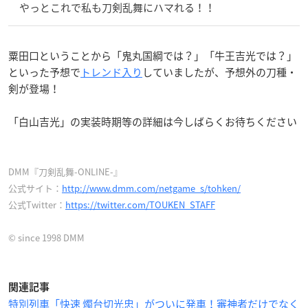
やっとこれで私も刀剣乱舞にハマれる！！
粟田口ということから「鬼丸国綱では？」「牛王吉光では？」
といった予想で
トレンド入り
していましたが、予想外の刀種・
剣が登場！
「白山吉光」の実装時期等の詳細は今しばらくお待ちください
DMM『刀剣乱舞-ONLINE-』
公式サイト：
http://www.dmm.com/netgame_s/tohken/
公式Twitter：
https://twitter.com/TOUKEN_STAFF
© since 1998 DMM
関連記事
特別列車「快速 燭台切光忠」がついに発車！審神者だけでなく