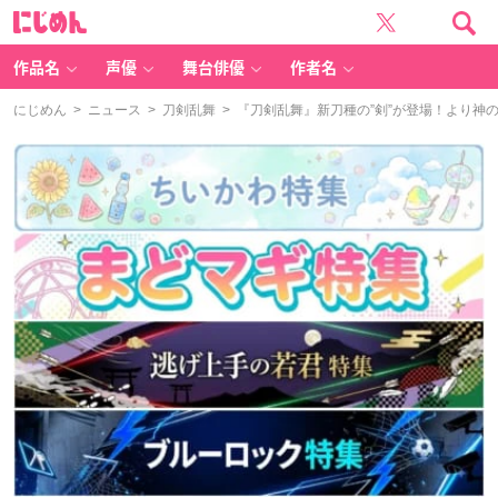
に
じ
め
ん
作品名
声優
舞台俳優
作者名
にじめん
>
ニュース
>
刀剣乱舞
> 『刀剣乱舞』新刀種の”剣”が登場！より神