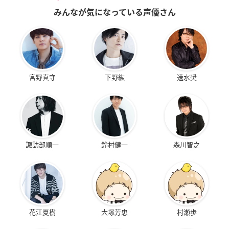
みんなが気になっている声優さん
宮野真守
下野紘
速水奨
諏訪部順一
鈴村健一
森川智之
花江夏樹
大塚芳忠
村瀬歩