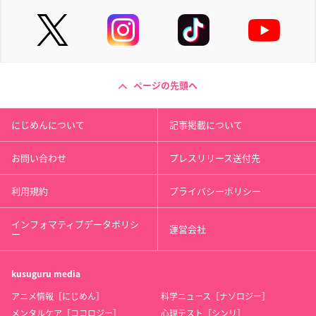
ページの先頭へ
にじめんについて
記事掲載について
お問い合わせ
プレスリリース送付先
利用規約
プライバシーポリシー
インフォマティブデータポリシ
運営会社
ー
kusuguru
media
アニメ情報［にじめん］
科学ニュース［ナゾロジー］
メンタルケア［ココロジー］
心理テスト［シンリ］