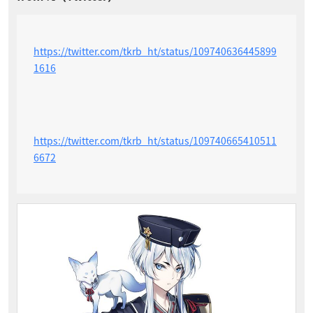
https://twitter.com/tkrb_ht/status/109740636445899
1616
https://twitter.com/tkrb_ht/status/109740665410511
6672