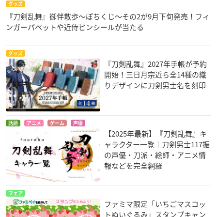
グッズ
『刀剣乱舞』御伴散歩～ぽちくじ～その2が9月下旬発売！フィ
ンガーパペットや近侍ピンシールが当たる
グッズ
『刀剣乱舞』2027年手帳が予約
開始！三日月宗近ら全14種の織
りデザインに刀剣男士名を刻印
話題
アニメ
ゲーム
声優
【2025年最新】『刀剣乱舞』キ
ャラクター一覧｜刀剣男士117振
の声優・刀派・絵師・アニメ情
報などを完全網羅
フェア
ファミマ限定「いちごマスコッ
トぬいぐるみ」スタンプキャン