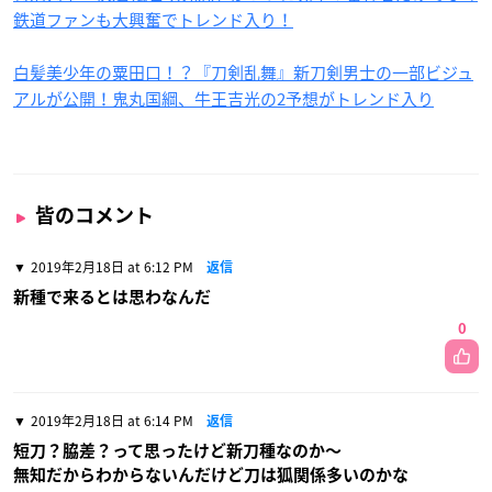
鉄道ファンも大興奮でトレンド入り！
白髪美少年の粟田口！？『刀剣乱舞』新刀剣男士の一部ビジュ
アルが公開！鬼丸国綱、牛王吉光の2予想がトレンド入り
皆のコメント
2019年2月18日 at 6:12 PM
返信
新種で来るとは思わなんだ
0
2019年2月18日 at 6:14 PM
返信
短刀？脇差？って思ったけど新刀種なのか〜
無知だからわからないんだけど刀は狐関係多いのかな