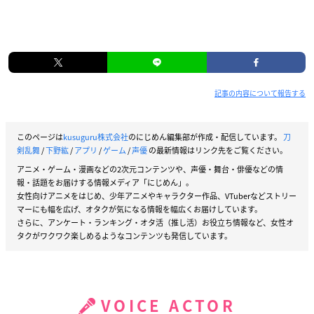
記事の内容について報告する
このページは
kusuguru株式会社
のにじめん編集部が作成・配信しています。
刀
剣乱舞
/
下野紘
/
アプリ
/
ゲーム
/
声優
の最新情報はリンク先をご覧ください。
アニメ・ゲーム・漫画などの2次元コンテンツや、声優・舞台・俳優などの情
報・話題をお届けする情報メディア「にじめん」。
女性向けアニメをはじめ、少年アニメやキャラクター作品、VTuberなどストリー
マーにも幅を広げ、オタクが気になる情報を幅広くお届けしています。
さらに、アンケート・ランキング・オタ活（推し活）お役立ち情報など、女性オ
タクがワクワク楽しめるようなコンテンツも発信しています。
VOICE ACTOR