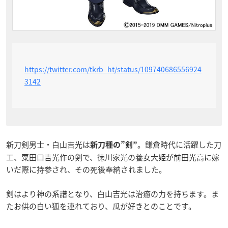
https://twitter.com/tkrb_ht/status/109740686556924
3142
新刀剣男士・白山吉光は
。鎌倉時代に活躍した刀
新刀種の”剣”
工、粟田口吉光作の剣で、徳川家光の養女大姫が前田光高に嫁
いだ際に持参され、その死後奉納されました。
剣はより神の系譜となり、白山吉光は治癒の力を持ちます。ま
たお供の白い狐を連れており、瓜が好きとのことです。