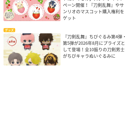
ペーン開催！『刀剣乱舞』やサ
ンリオのマスコット購入権利を
ゲット
グッズ
『刀剣乱舞』ちびぐるみ第4弾・
第5弾が2026年8月にプライズと
して登場！全10振りの刀剣男士
がちびキャラぬいぐるみに