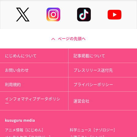
ページの先頭へ
にじめんについて
記事掲載について
お問い合わせ
プレスリリース送付先
利用規約
プライバシーポリシー
インフォマティブデータポリシ
運営会社
ー
kusuguru
media
アニメ情報［にじめん］
科学ニュース［ナゾロジー］