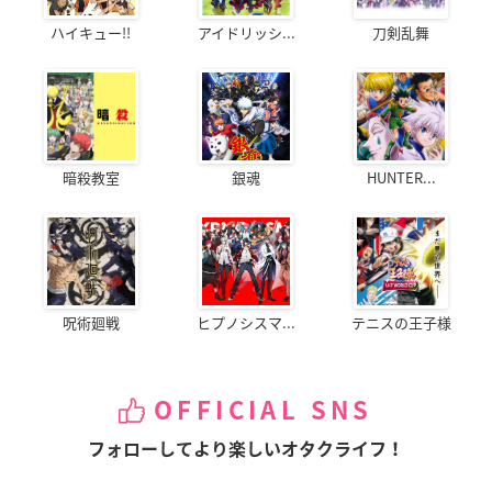
ハイキュー!!
アイドリッシ...
刀剣乱舞
暗殺教室
銀魂
HUNTER...
呪術廻戦
ヒプノシスマ...
テニスの王子様
OFFICIAL SNS
フォローしてより楽しいオタクライフ！