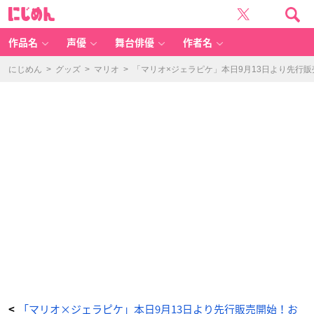
ジ
に
ェ
じ
ラ
め
ー
ん
ト
ピ
作品名
声優
舞台俳優
作者名
ケ
「S
U
P
にじめん
>
グッズ
>
マリオ
>
「マリオ×ジェラピケ」本日9月13日より先行
E
R
M
A
RI
O」
コ
レ
ク
シ
ョ
ン
キ
ャ
ラ
ク
タ
ー
ジ
ャ
ガ
ー
ド
プ
ル
オ
ー
バ
ー
＆
ロ
ン
グ
パ
「マリオ×ジェラピケ」本日9月13日より先行販売開始！お
<
ン