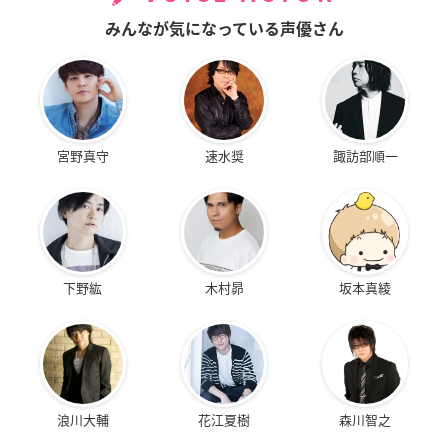
みんなが気になっている声優さん
宮野真守
速水奨
諏訪部順一
下野紘
木村昴
坂本真綾
浪川大輔
花江夏樹
森川智之