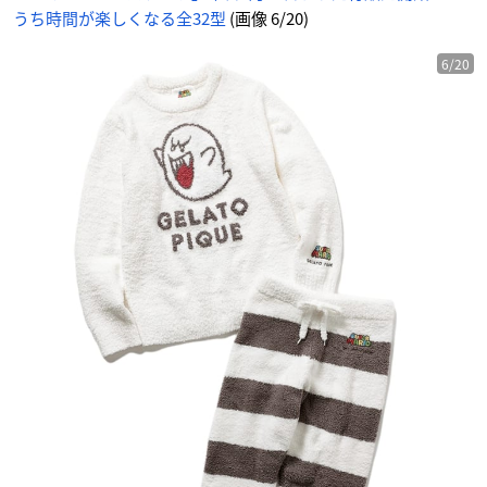
ツ
うち時間が楽しくなる全32型
(画像 6/20)
セ
ッ
ト
-
ア
6/20
ニ
メ
情
報
サ
イ
ト
に
じ
め
ん