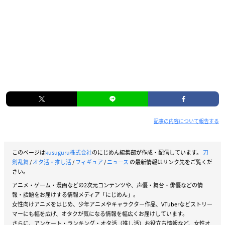
記事の内容について報告する
このページは
kusuguru株式会社
のにじめん編集部が作成・配信しています。
刀
剣乱舞
/
オタ活・推し活
/
フィギュア
/
ニュース
の最新情報はリンク先をご覧くだ
さい。
アニメ・ゲーム・漫画などの2次元コンテンツや、声優・舞台・俳優などの情
報・話題をお届けする情報メディア「にじめん」。
女性向けアニメをはじめ、少年アニメやキャラクター作品、VTuberなどストリー
マーにも幅を広げ、オタクが気になる情報を幅広くお届けしています。
さらに、アンケート・ランキング・オタ活（推し活）お役立ち情報など、女性オ