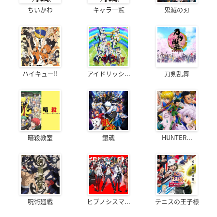
ちいかわ
キャラ一覧
鬼滅の刃
ハイキュー!!
アイドリッシ...
刀剣乱舞
暗殺教室
銀魂
HUNTER...
呪術廻戦
ヒプノシスマ...
テニスの王子様