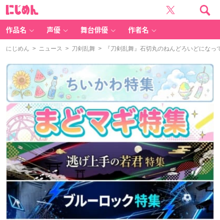
に
じ
め
ん
作品名
声優
舞台俳優
作者名
にじめん
>
ニュース
>
刀剣乱舞
> 『刀剣乱舞』石切丸のねんどろいどになっ