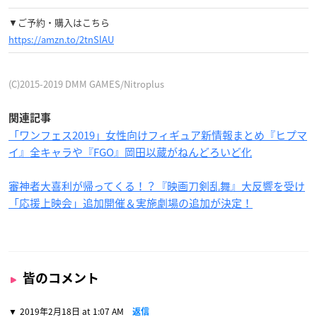
▼ご予約・購入はこちら
https://amzn.to/2tnSlAU
(C)2015-2019 DMM GAMES/Nitroplus
関連記事
「ワンフェス2019」女性向けフィギュア新情報まとめ『ヒプマ
イ』全キャラや『FGO』岡田以蔵がねんどろいど化
審神者大喜利が帰ってくる！？『映画刀剣乱舞』大反響を受け
「応援上映会」追加開催＆実施劇場の追加が決定！
皆のコメント
2019年2月18日 at 1:07 AM
返信