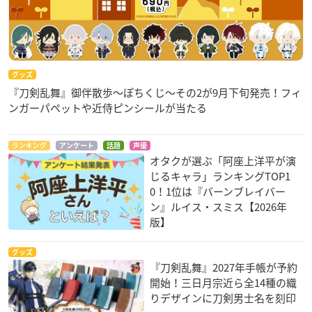
グッズ
『刀剣乱舞』御伴散歩～ぽちくじ～その2が9月下旬発売！フィ
ンガーパペットや近侍ピンシールが当たる
ランキング
アンケート
話題
声優
オタクが選ぶ「阿座上洋平が演
じるキャラ」ランキングTOP1
0！1位は『バーンブレイバー
ン』ルイス・スミス【2026年
版】
グッズ
『刀剣乱舞』2027年手帳が予約
開始！三日月宗近ら全14種の織
りデザインに刀剣男士名を刻印