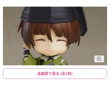
高画質で見る (全1枚)