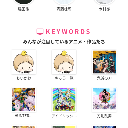
稲田徹
斉藤壮馬
木村昴
KEYWORDS
みんなが注目しているアニメ・作品たち
ちいかわ
キャラ一覧
鬼滅の刃
HUNTER...
アイドリッシ...
刀剣乱舞