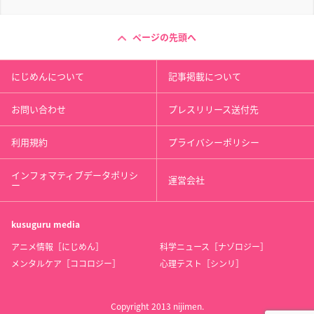
ページの先頭へ
にじめんについて
記事掲載について
お問い合わせ
プレスリリース送付先
利用規約
プライバシーポリシー
インフォマティブデータポリシ
運営会社
ー
kusuguru
media
アニメ情報［にじめん］
科学ニュース［ナゾロジー］
メンタルケア［ココロジー］
心理テスト［シンリ］
Copyright 2013 nijimen.