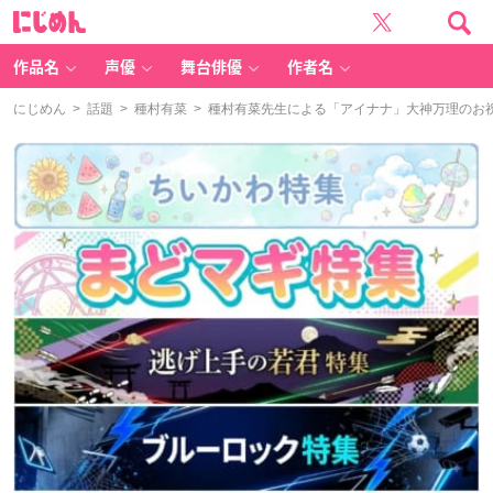
に
じ
め
ん
作品名
声優
舞台俳優
作者名
にじめん
>
話題
>
種村有菜
> 種村有菜先生による「アイナナ」大神万理のお