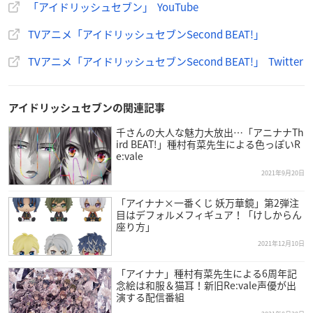
「アイドリッシュセブン」 YouTube
TVアニメ「アイドリッシュセブンSecond BEAT!」
TVアニメ「アイドリッシュセブンSecond BEAT!」 Twitter
アイドリッシュセブンの関連記事
千さんの大人な魅力大放出…「アニナナTh
ird BEAT!」種村有菜先生による色っぽいR
e:vale
2021年9月20日
「アイナナ×一番くじ 妖万華鏡」第2弾注
目はデフォルメフィギュア！「けしからん
座り方」
2021年12月10日
「アイナナ」種村有菜先生による6周年記
念絵は和服＆猫耳！新旧Re:vale声優が出
演する配信番組