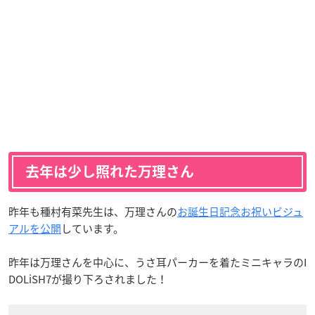
去年は少し照れた万理さん
昨年も種村有菜先生は、万理さんの
お誕生日記念お祝いビジュ
アルを公開
しています。
昨年は万理さんを中心に、うさ耳パーカーを着たミニキャラのI
DOLiSH7が撮り下ろされました！