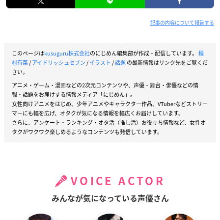
記事の内容について報告する
このページは
kusuguru株式会社
のにじめん編集部が作成・配信しています。
種
村有菜
/
アイドリッシュセブン
/
イラスト
/
話題
の最新情報はリンク先をご覧くだ
さい。
アニメ・ゲーム・漫画などの2次元コンテンツや、声優・舞台・俳優などの情
報・話題をお届けする情報メディア「にじめん」。
女性向けアニメをはじめ、少年アニメやキャラクター作品、VTuberなどストリー
マーにも幅を広げ、オタクが気になる情報を幅広くお届けしています。
さらに、アンケート・ランキング・オタ活（推し活）お役立ち情報など、女性オ
タクがワクワク楽しめるようなコンテンツも発信しています。
VOICE ACTOR
みんなが気になっている声優さん