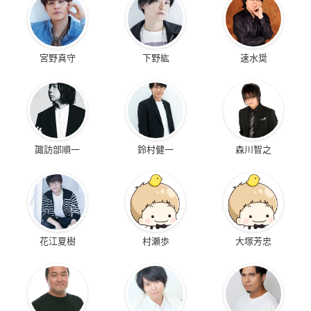
宮野真守
下野紘
速水奨
諏訪部順一
鈴村健一
森川智之
花江夏樹
村瀬歩
大塚芳忠