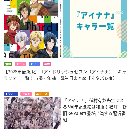
話題
アニメ
アプリ
声優
【2026年最新版】『アイドリッシュセブン（アイナナ）』キャ
ラクター一覧！声優・年齢・誕生日まとめ【ネタバレ有】
イラスト
アニメ
ニュース
「アイナナ」種村有菜先生によ
る6周年記念絵は和服＆猫耳！新
旧Re:vale声優が出演する配信番
組