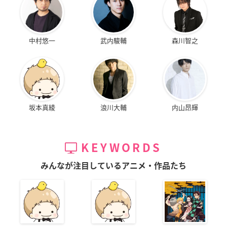
中村悠一
武内駿輔
森川智之
坂本真綾
浪川大輔
内山昂輝
KEYWORDS
みんなが注目しているアニメ・作品たち