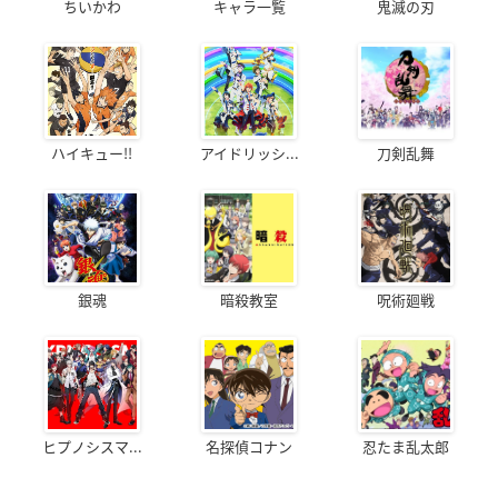
ちいかわ
キャラ一覧
鬼滅の刃
ハイキュー!!
アイドリッシ...
刀剣乱舞
銀魂
暗殺教室
呪術廻戦
ヒプノシスマ...
名探偵コナン
忍たま乱太郎