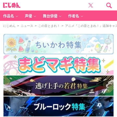
に
じ
め
ん
作品名
声優
舞台俳優
作者名
にじめん
>
ニュース
>
この音とまれ！
> アニメ『この音とまれ！』追加キャ