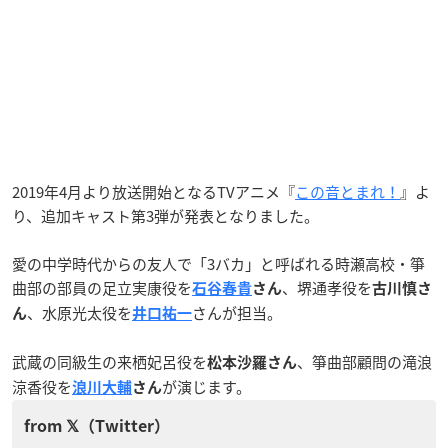
2019年4月より放送開始となるTVアニメ『
この音とまれ！
』よ
り、追加キャスト第3弾が発表となりました。
愛の中学時代からの友人で「3バカ」と呼ばれる時瀬高校・箏
曲部の部員の足立実康役を
、堺通孝役を
石谷春貴
さん
古川慎さ
、水原光太役を
さんが担当。
ん
井口祐一
武蔵の同級生の来栖妃呂役を
、箏曲部顧問の滝浪
松本沙羅さん
涼香役を
が演じます。
浪川大輔
さん