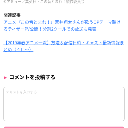
©アミュー／集英社・この音とまれ！製作委員会
関連記事
アニメ『この音とまれ！』蒼井翔太さんが歌うOPテーマ聴け
るティザーPV公開！分割2クールでの放送も発表
【2019年春アニメ一覧】放送＆配信日時・キャスト最新情報ま
とめ（４月〜）
コメントを投稿する