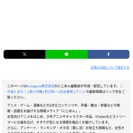
記事の内容について報告する
このページは
kusuguru株式会社
のにじめん編集部が作成・配信しています。
こ
の音とまれ！
/
浪川大輔
/
井口祐一
/
石谷春貴
/
アニメ
の最新情報はリンク先をご
覧ください。
アニメ・ゲーム・漫画などの2次元コンテンツや、声優・舞台・俳優などの情
報・話題をお届けする情報メディア「にじめん」。
女性向けアニメをはじめ、少年アニメやキャラクター作品、VTuberなどストリー
マーにも幅を広げ、オタクが気になる情報を幅広くお届けしています。
さらに、アンケート・ランキング・オタ活（推し活）お役立ち情報など、女性オ