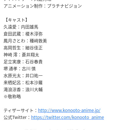
アニメーション制作：プラチナビジョン
【キャスト】
久遠愛：内田雄馬
倉田武蔵：榎木淳弥
鳳月さとわ：種﨑敦美
高岡哲生：細谷佳正
神崎 澪：蒼井翔太
足立実康：石谷春貴
堺 通孝：古川 慎
水原光太：井口祐一
来栖妃呂：松本沙羅
滝浪涼香：浪川大輔
※敬称略
ティザーサイト：
http://www.konooto-anime.jp/
公式Twitter：
https://twitter.com/konooto_anime