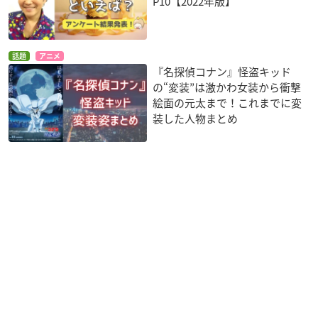
P10【2022年版】
話題
アニメ
『名探偵コナン』怪盗キッド
の“変装”は激かわ女装から衝撃
絵面の元太まで！これまでに変
装した人物まとめ