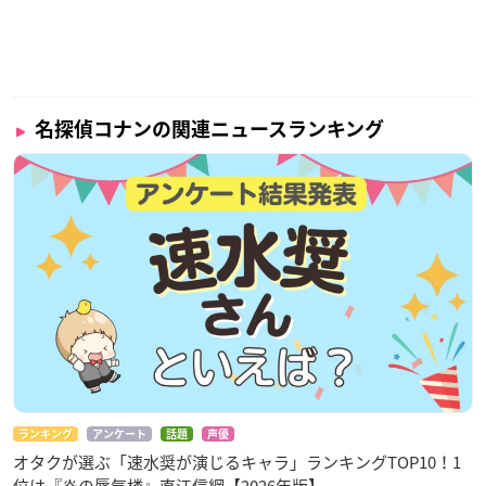
【限定賞品（ハロウィン編）】
・Aコース（30ポイントで応募）：
名探偵コナン
オリジナルPR
名探偵コナンの関連ニュースランキング
INCESSホットプレート（30名様）
・Bコース（12ポイントで応募）：名探偵コナン キャンペーン
限定コップ3個（コナン・灰原・赤井）＋プレート2枚（300名
様）
・Cコース（2ポイントで応募）：名探偵コナン キャンペーン限
定QUOカード500円分（1,170名様）
各キャラクター（コナン、蘭、灰原、安室、赤井）234名様分
※5種類セットではありません。
※お好きなキャラクターを1枚選んで応募いただけます。
ランキング
アンケート
話題
声優
オタクが選ぶ「速水奨が演じるキャラ」ランキングTOP10！1
位は『炎の蜃気楼』直江信綱【2026年版】