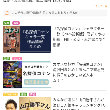
13コメント
この時代に直江信綱が1位になるのおもろすぎるw
話題
声優
『名探偵コナン』キャラクター
一覧【2026最新版】黒ずくめの
組織・FBI・公安・赤井家まで全
網羅
話題
アニメ
カオスな魅力『名探偵コナン』
浦沢回まとめ！あんこで窒息死
に様子のおかしい老人ホー
ム！？
ランキング
話題
声優
みんなが選ぶ！山口勝平さんが
演じる人気キャラランキングTO