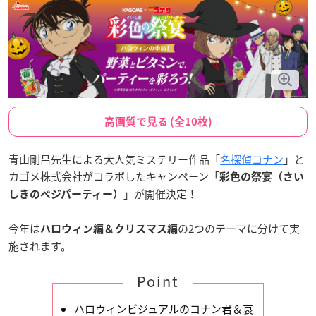
高画質で見る (全10枚)
青山剛昌先生による大人気ミステリー作品「
名探偵コナン
」と
カゴメ株式会社がコラボしたキャンペーン「
彩色の祭宴（さい
」が開催決定！
しきのベジパーティー）
今年は
の2つのテーマに分けて実
ハロウィン編＆クリスマス編
施されます。
Point
ハロウィンビジュアルのコナン君＆哀