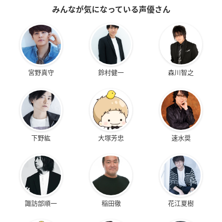
みんなが気になっている声優さん
宮野真守
鈴村健一
森川智之
下野紘
大塚芳忠
速水奨
諏訪部順一
稲田徹
花江夏樹