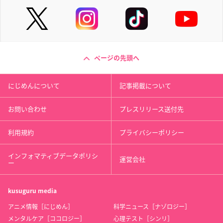
ページの先頭へ
にじめんについて
記事掲載について
お問い合わせ
プレスリリース送付先
利用規約
プライバシーポリシー
インフォマティブデータポリシ
運営会社
ー
kusuguru
media
アニメ情報［にじめん］
科学ニュース［ナゾロジー］
メンタルケア［ココロジー］
心理テスト［シンリ］