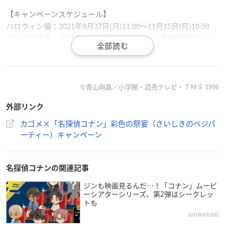
【キャンペーンスケジュール】
ハロウィン編：2021年9月27日(月)11:00～11月15日(月)10:59
クリスマス編：2021年11月15日(月)11:00～12月26日(日)23:59
【応募方法】
キャンペーン特設サイトからLINEにログインし、レシートの画
像をアップロードしたうえで対象のコースに応募いただけま
©青山剛昌／小学館・読売テレビ・ＴＭＳ 1996
す。
外部リンク
また、ネット通販・生協、はがきからも応募いただけます。
カゴメ×「名探偵コナン」彩色の祭宴（さいしきのベジパ
【対象商品（一部抜粋）】
ーティー）キャンペーン
・2ポイント貯まる商品例
名探偵コナンの関連記事
ジンも映画見るんだ…！「コナン」ムービ
ーシアターシリーズ、第2弾はシークレッ
トも
2021年8月29日