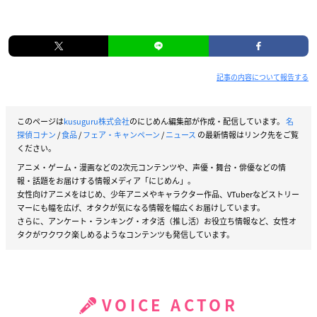
記事の内容について報告する
このページは
kusuguru株式会社
のにじめん編集部が作成・配信しています。
名
探偵コナン
/
食品
/
フェア・キャンペーン
/
ニュース
の最新情報はリンク先をご覧
ください。
アニメ・ゲーム・漫画などの2次元コンテンツや、声優・舞台・俳優などの情
報・話題をお届けする情報メディア「にじめん」。
女性向けアニメをはじめ、少年アニメやキャラクター作品、VTuberなどストリー
マーにも幅を広げ、オタクが気になる情報を幅広くお届けしています。
さらに、アンケート・ランキング・オタ活（推し活）お役立ち情報など、女性オ
タクがワクワク楽しめるようなコンテンツも発信しています。
VOICE ACTOR