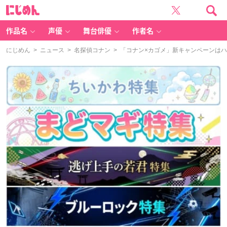
に
じ
め
ん
作品名
声優
舞台俳優
作者名
にじめん
>
ニュース
>
名探偵コナン
> 「コナン×カゴメ」新キャンペーンは