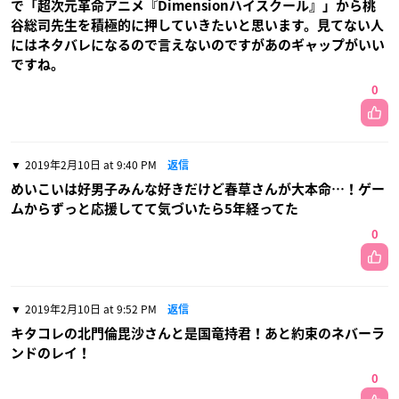
で「超次元革命アニメ『Dimensionハイスクール』」から桃
谷総司先生を積極的に押していきたいと思います。見てない人
にはネタバレになるので言えないのですがあのギャップがいい
ですね。
0
2019年2月10日 at 9:40 PM
返信
めいこいは好男子みんな好きだけど春草さんが大本命…！ゲー
ムからずっと応援してて気づいたら5年経ってた
0
2019年2月10日 at 9:52 PM
返信
キタコレの北門倫毘沙さんと是国竜持君！あと約束のネバーラ
ンドのレイ！
0