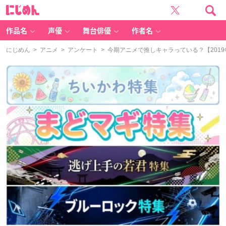
に
じ
め
ん
作品名
声優
舞台俳優
作者名
にじめん
>
アニメ
>
アンケート
> 今期アニメで推しキャラっている？【2019