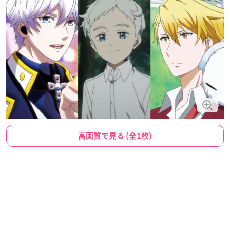
高画質で見る (全1枚)