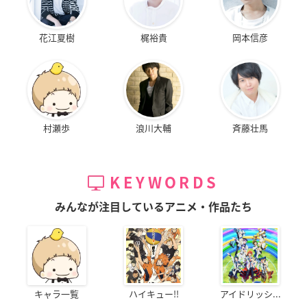
花江夏樹
梶裕貴
岡本信彦
村瀬歩
浪川大輔
斉藤壮馬
KEYWORDS
みんなが注目しているアニメ・作品たち
キャラ一覧
ハイキュー!!
アイドリッシ...