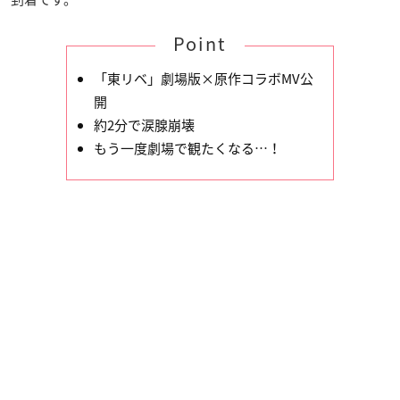
Point
「東リベ」劇場版×原作コラボMV公
開
約2分で涙腺崩壊
もう一度劇場で観たくなる…！