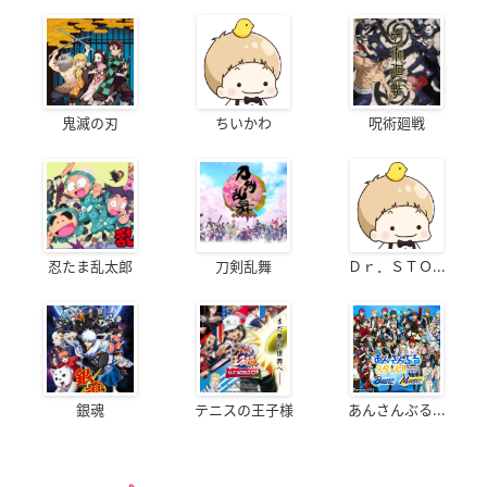
鬼滅の刃
ちいかわ
呪術廻戦
忍たま乱太郎
刀剣乱舞
Ｄｒ．ＳＴＯ...
銀魂
テニスの王子様
あんさんぶる...