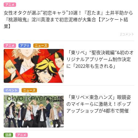
アニメ
女性オタクが選ぶ“初恋キャラ”10選！『忍たま』土井半助から
『桃源暗鬼』淀川真澄まで初恋泥棒が大集合【アンケート結
果】
2コメント
アニメ
アプリ
ニュース
「東リベ」“聖夜決戦編”&初のオ
リジナルアプリゲーム制作決定
に「2022年も生きれる」
イベント
ニュース
「東リベ×東急ハンズ」眼鏡姿
のマイキーらに激萌え！ポップ
アップショップが4都市で開催
話題
アニメ