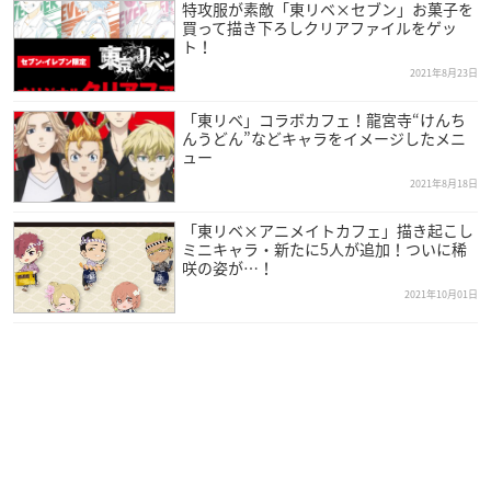
特攻服が素敵「東リベ×セブン」お菓子を
買って描き下ろしクリアファイルをゲッ
ト！
2021年8月23日
「東リベ」コラボカフェ！龍宮寺“けんち
んうどん”などキャラをイメージしたメニ
ュー
2021年8月18日
「東リベ×アニメイトカフェ」描き起こし
ミニキャラ・新たに5人が追加！ついに稀
咲の姿が…！
2021年10月01日