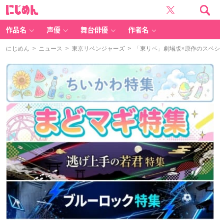
に
じ
め
ん
作品名
声優
舞台俳優
作者名
にじめん
>
ニュース
>
東京リベンジャーズ
> 「東リベ」劇場版×原作のスペ