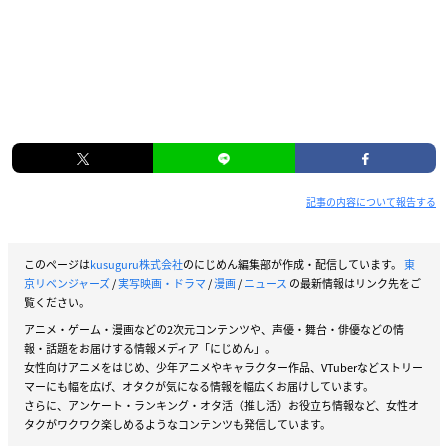
記事の内容について報告する
このページは
kusuguru株式会社
のにじめん編集部が作成・配信しています。
東
京リベンジャーズ
/
実写映画・ドラマ
/
漫画
/
ニュース
の最新情報はリンク先をご
覧ください。
アニメ・ゲーム・漫画などの2次元コンテンツや、声優・舞台・俳優などの情
報・話題をお届けする情報メディア「にじめん」。
女性向けアニメをはじめ、少年アニメやキャラクター作品、VTuberなどストリー
マーにも幅を広げ、オタクが気になる情報を幅広くお届けしています。
さらに、アンケート・ランキング・オタ活（推し活）お役立ち情報など、女性オ
タクがワクワク楽しめるようなコンテンツも発信しています。