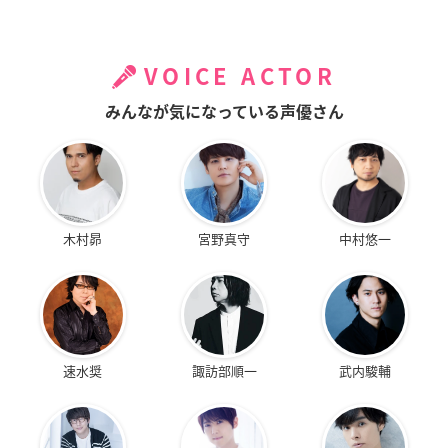
VOICE ACTOR
みんなが気になっている声優さん
木村昴
宮野真守
中村悠一
速水奨
諏訪部順一
武内駿輔