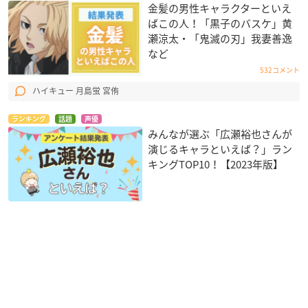
金髪の男性キャラクターといえ
ばこの人！「黒子のバスケ」黄
瀬涼太・「鬼滅の刃」我妻善逸
など
532コメント
ハイキュー 月島蛍 宮侑
ランキング
話題
声優
みんなが選ぶ「広瀬裕也さんが
演じるキャラといえば？」ラン
キングTOP10！【2023年版】