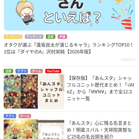
ランキング
アンケート
話題
声優
オタクが選ぶ「逢坂良太が演じるキャラ」ランキングTOP10！
1位は『ダイヤのA』沢村栄純【2026年版】
2コメント
話題
アプリ
ゲーム
YouTube
【保存版】『あんスタ』シャッ
フルユニット歴代まとめ！「√At
oZ」から「M∀N∀」まで全12ユ
ニット一覧
アプリ
ゲーム
『あんスタ』心に残る名言まと
め！明星スバル・天祥院英智な
ど25名の名台詞を紹介