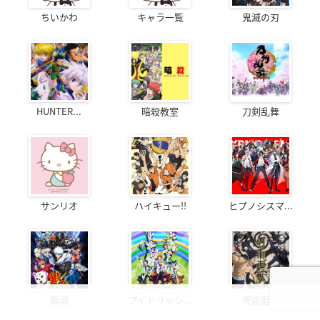
ちいかわ
キャラ一覧
鬼滅の刃
HUNTER...
暗殺教室
刀剣乱舞
サンリオ
ハイキュー!!
ヒプノシスマ...
銀魂
アイドリッシ...
呪術廻戦