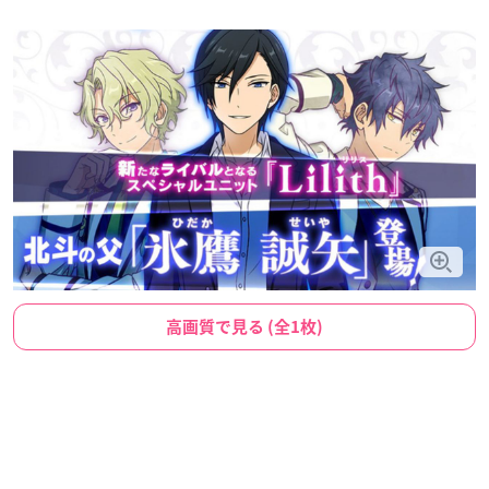
高画質で見る (全1枚)