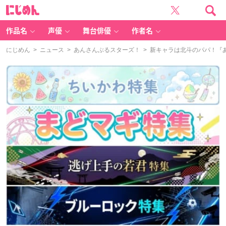
に
じ
め
ん
作品名
声優
舞台俳優
作者名
にじめん
>
ニュース
>
あんさんぶるスターズ！
> 新キャラは北斗のパパ！『あん