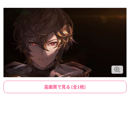
高画質で見る (全1枚)