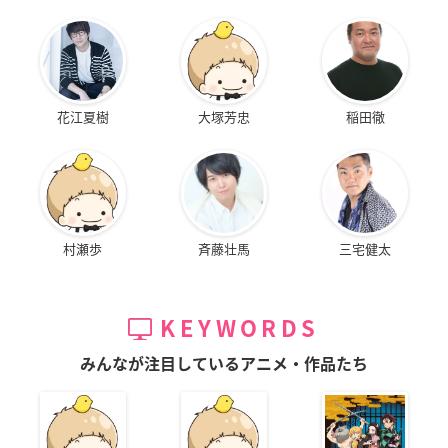
花江夏樹
大塚芳忠
稲田徹
村瀬歩
斉藤壮馬
三宅健太
KEYWORDS
みんなが注目しているアニメ・作品たち