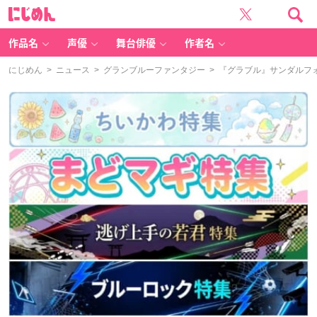
に
じ
め
ん
作品名
声優
舞台俳優
作者名
にじめん
>
ニュース
>
グランブルーファンタジー
> 『グラブル』サンダルフ