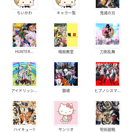
ちいかわ
キャラ一覧
鬼滅の刃
HUNTER...
暗殺教室
刀剣乱舞
アイドリッシ...
銀魂
ヒプノシスマ...
ハイキュー!!
サンリオ
呪術廻戦