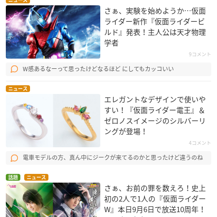
さぁ、実験を始めようか…仮面
ライダー新作『仮面ライダービ
ルド』発表！主人公は天才物理
学者
9コメント
W感あるなーって思ったけどなるほど にしてもカッコいい
ニュース
エレガントなデザインで使いや
すい！『仮面ライダー電王』＆
ゼロノスイメージのシルバーリ
ングが登場！
4コメント
電車モデルの方、真ん中にジークが来てるのかと思ったけど違うのね
話題
ニュース
さぁ、お前の罪を数えろ！史上
初の2人で1人の『仮面ライダー
W』本日9月6日で放送10周年！