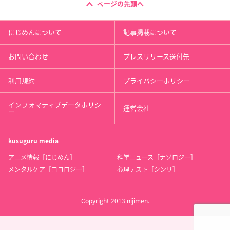
ページの先頭へ
にじめんについて
記事掲載について
お問い合わせ
プレスリリース送付先
利用規約
プライバシーポリシー
インフォマティブデータポリシ
運営会社
ー
kusuguru
media
アニメ情報［にじめん］
科学ニュース［ナゾロジー］
メンタルケア［ココロジー］
心理テスト［シンリ］
Copyright 2013 nijimen.