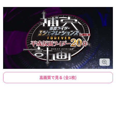
高画質で見る (全1枚)