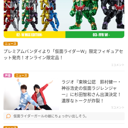
ニュース
プレミアムバンダイより「仮面ライダーＷ」限定フィギュアセ
ット発売！オンライン限定品！
1コメント
声優
ニュース
ラジオ『東映公認​ 鈴村健一・
神谷浩史の仮面ラジレンジャ
ー』に杉田智和さん出演決定！
濃厚なトークが炸裂！
5コメント
仮面ライダーガールの娘にちょっかい出しそう。
ニュース