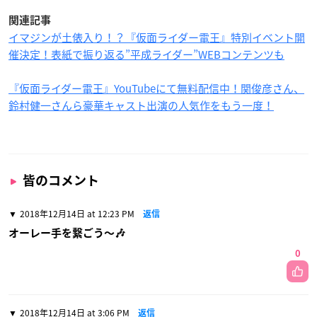
関連記事
イマジンが土俵入り！？『仮面ライダー電王』特別イベント開
催決定！表紙で振り返る”平成ライダー”WEBコンテンツも
『仮面ライダー電王』YouTubeにて無料配信中！関俊彦さん、
鈴村健一さんら豪華キャスト出演の人気作をもう一度！
皆のコメント
2018年12月14日 at 12:23 PM
返信
オーレー手を繋ごう〜🎶
0
2018年12月14日 at 3:06 PM
返信