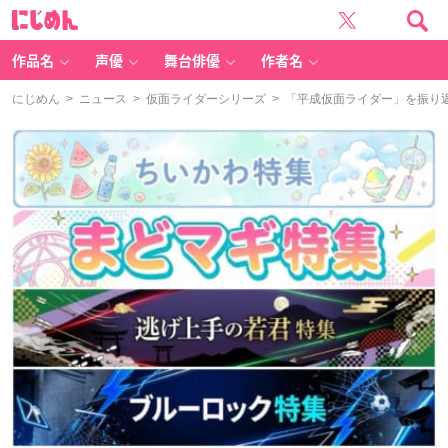
に
じ
め
ん
作品名
声優
舞台俳優
作者名
にじめん
>
ニュース
>
仮面ライダーシリーズ
> 「平成仮面ライダー」を振り