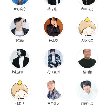
宮野真守
鈴村健一
森川智之
下野紘
速水奨
大塚芳忠
諏訪部順一
花江夏樹
稲田徹
村瀬歩
三宅健太
斉藤壮馬