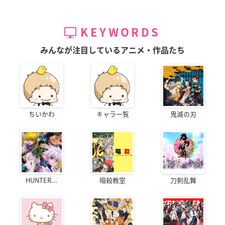
KEYWORDS
みんなが注目しているアニメ・作品たち
ちいかわ
キャラ一覧
鬼滅の刃
HUNTER...
暗殺教室
刀剣乱舞