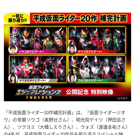
「平成仮面ライダー20作補完計画」は、『仮面ライダージオ
ウ』の常磐ソウゴ（奥野壮さん）、明光院ゲイツ（押田岳さ
ん）、ツクヨミ（大幡しえりさん）、ウォズ（渡邊圭祐さん）
の4名が、平成仮面ライダー20作品を振り返るスペシャル映