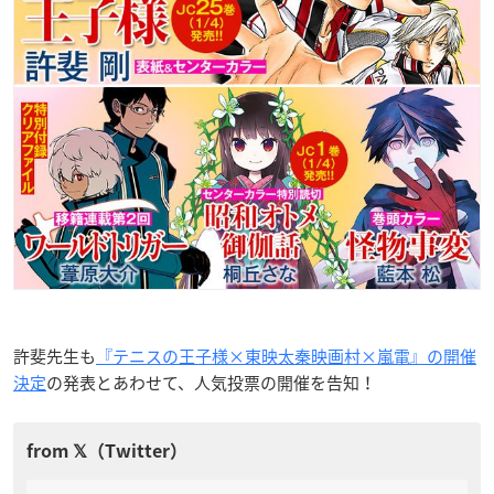
許斐先生も
『テニスの王子様×東映太秦映画村×嵐電』の開催
決定
の発表とあわせて、人気投票の開催を告知！