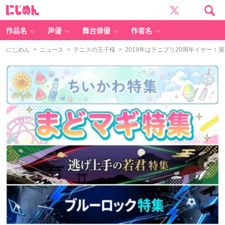
に
じ
め
ん
作品名
声優
舞台俳優
作者名
にじめん
>
ニュース
>
テニスの王子様
> 2019年はテニプリ20周年イヤー