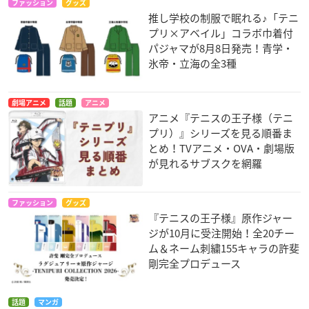
ファッション
グッズ
推し学校の制服で眠れる♪「テニ
プリ×アベイル」コラボ巾着付
パジャマが8月8日発売！青学・
氷帝・立海の全3種
劇場アニメ
話題
アニメ
アニメ『テニスの王子様（テニ
プリ）』シリーズを見る順番ま
とめ！TVアニメ・OVA・劇場版
が見れるサブスクを網羅
ファッション
グッズ
『テニスの王子様』原作ジャー
ジが10月に受注開始！全20チー
ム＆ネーム刺繍155キャラの許斐
剛完全プロデュース
話題
マンガ