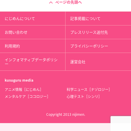
ページの先頭へ
にじめんについて
記事掲載について
お問い合わせ
プレスリリース送付先
利用規約
プライバシーポリシー
インフォマティブデータポリシ
運営会社
ー
kusuguru
media
アニメ情報［にじめん］
科学ニュース［ナゾロジー］
メンタルケア［ココロジー］
心理テスト［シンリ］
Copyright 2013 nijimen.