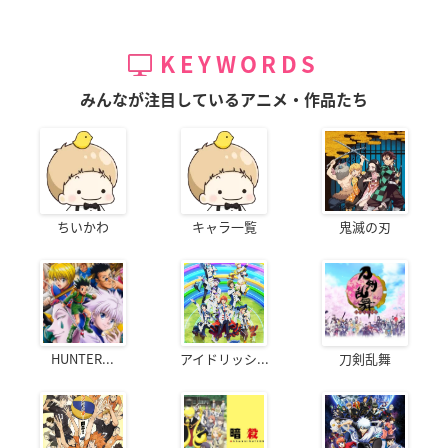
KEYWORDS
みんなが注目しているアニメ・作品たち
ちいかわ
キャラ一覧
鬼滅の刃
HUNTER...
アイドリッシ...
刀剣乱舞