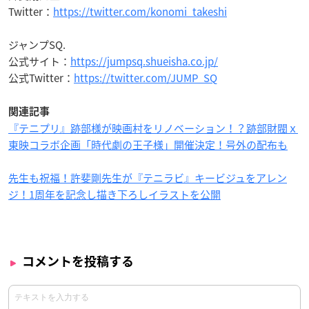
Twitter：
https://twitter.com/konomi_takeshi
ジャンプSQ.
公式サイト：
https://jumpsq.shueisha.co.jp/
公式Twitter：
https://twitter.com/JUMP_SQ
関連記事
『テニプリ』跡部様が映画村をリノベーション！？跡部財閥ｘ
東映コラボ企画「時代劇の王子様」開催決定！号外の配布も
先生も祝福！許斐剛先生が『テニラビ』キービジュをアレン
ジ！1周年を記念し描き下ろしイラストを公開
コメントを投稿する