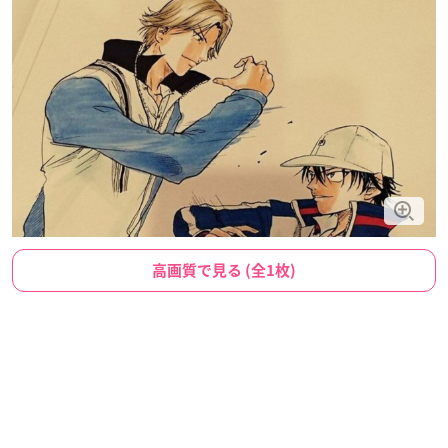
高画質で見る (全1枚)