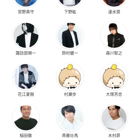
宮野真守
下野紘
速水奨
諏訪部順一
鈴村健一
森川智之
花江夏樹
村瀬歩
大塚芳忠
稲田徹
斉藤壮馬
木村昴