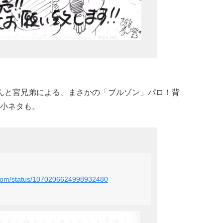
んと宮兄弟による、まさかの「ブルゾン」パロ！背
小ネタも。
u_com/status/1070206624998932480