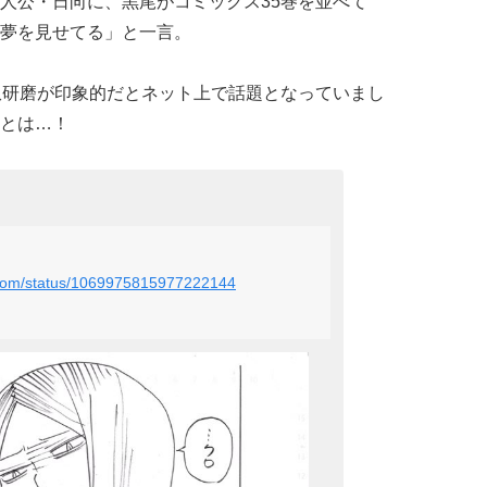
人公・日向に、黒尾がコミックス35巻を並べて
夢を見せてる」と一言。
爪研磨が
印象的だとネット上で
話題となっていまし
とは…！
u_com/status/1069975815977222144