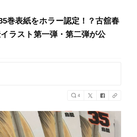
が35巻表紙をホラー認定！？古舘春
伝イラスト第一弾・第二弾が公
4