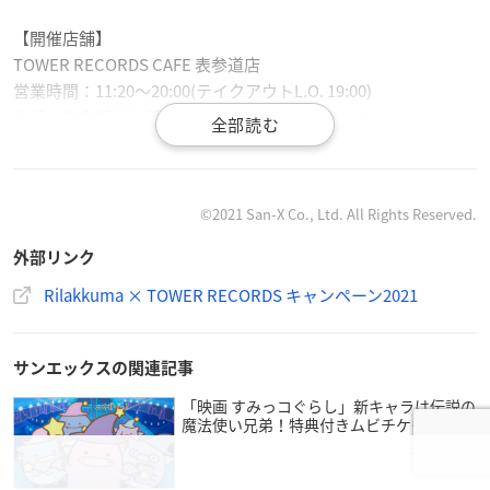
【開催店舗】
TOWER RECORDS CAFE 表参道店
営業時間：11:20～20:00(テイクアウトL.O. 19:00)
住所：東京都渋谷区神宮前6-3-9 井門原宿ビル2F
[テイクアウトドリンクのみ販売]
TOWER RECORDS CAFE 名古屋栄スカイル店 ※8月17日(火)は
©2021 San-X Co., Ltd. All Rights Reserved.
休業
販売時間：12:00～19:30
外部リンク
住所：愛知県名古屋市中区栄3-4-5 SKYLE 9F
Rilakkuma × TOWER RECORDS キャンペーン2021
[テイクアウトドリンクのみ販売]
TOWER RECORDS CAFE 梅田NU茶屋町店 ※8月16日(月)は休業
サンエックスの関連記事
販売時間：12:00～19:30
住所：大阪府大阪市北区茶屋町10-12 NU chayamachi 6F
「映画 すみっコぐらし」新キャラは伝説の
魔法使い兄弟！特典付きムビチケも発売
2021年7月13日