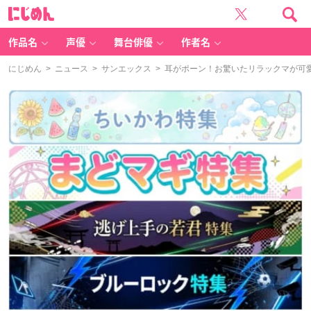
に
じ
め
ん
作品名
声優
舞台俳優
作者名
にじめん
>
ニュース
>
サンエックス
> 耳がポーン！お驚いたリラックマが可