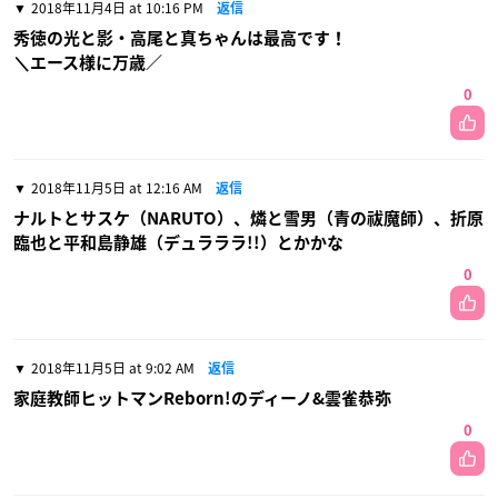
2018年11月4日 at 10:16 PM
返信
秀徳の光と影・高尾と真ちゃんは最高です！
＼エース様に万歳／
0
2018年11月5日 at 12:16 AM
返信
ナルトとサスケ（NARUTO）、燐と雪男（青の祓魔師）、折原
臨也と平和島静雄（デュラララ!!）とかかな
0
2018年11月5日 at 9:02 AM
返信
家庭教師ヒットマンReborn!のディーノ&雲雀恭弥
0