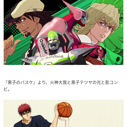
『黒子のバスケ』より、火神大我と黒子テツヤの光と影コン
ビ。