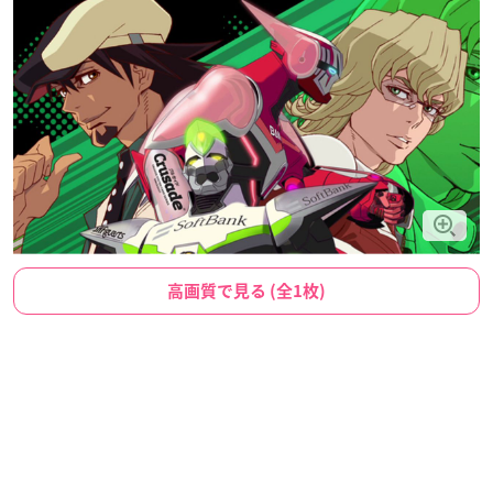
高画質で見る (全1枚)