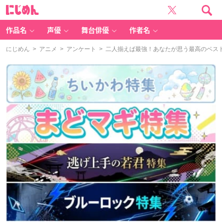
に
じ
め
ん
作品名
声優
舞台俳優
作者名
にじめん
>
アニメ
>
アンケート
> 二人揃えば最強！あなたが思う最高のベス