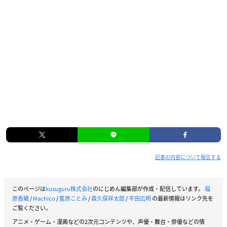
記事の内容について報告する
このページは
kusuguru株式会社
のにじめん編集部が作成・配信しています。
福
原香織
/
Machico
/
藍原ことみ
/
森久保祥太郎
/
平田広明
の最新情報はリンク先を
ご覧ください。
アニメ・ゲーム・漫画などの2次元コンテンツや、声優・舞台・俳優などの情