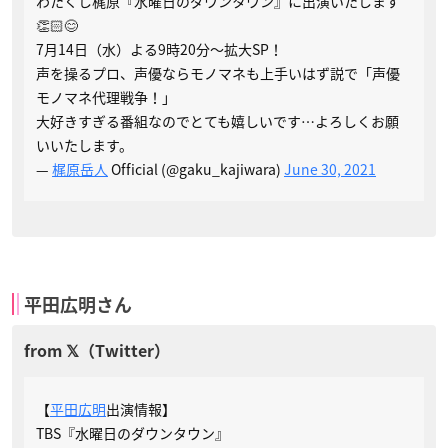
わたくし梶原『水曜日のダウンタウン』に出演いたします
👏🏻😊
7月14日（水）よる9時20分～拡大SP！
声を操るプロ、声優ならモノマネも上手いはず説で「声優
モノマネ代理戦争！」
大好きすぎる番組なのでとても嬉しいです…よろしくお願
いいたします。
—
梶原岳人
Official (@gaku_kajiwara)
June 30, 2021
平田広明さん
【
平田広明
出演情報】
TBS『水曜日のダウンタウン』