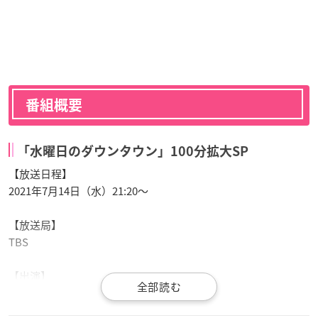
番組概要
「水曜日のダウンタウン」100分拡大SP
【放送日程】
2021年7月14日（水）21:20〜
【放送局】
TBS
【出演】
MC：ダウンタウン（浜田雅功・松本人志）
プレゼンター：ハライチ、見取り図、藤本敏史（FUJIWARA）