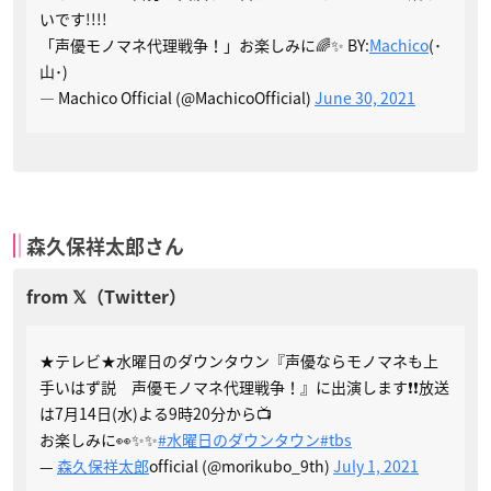
いです!!!!
「声優モノマネ代理戦争！」お楽しみに🌈✨ BY:
Machico
(･
山･)
— Machico Official (@MachicoOfficial)
June 30, 2021
森久保祥太郎さん
★テレビ★水曜日のダウンタウン『声優ならモノマネも上
手いはず説 声優モノマネ代理戦争！』に出演します❗️❗️放送
は7月14日(水)よる9時20分から📺
お楽しみに👀✨✨
#水曜日のダウンタウン
#tbs
—
森久保祥太郎
official (@morikubo_9th)
July 1, 2021