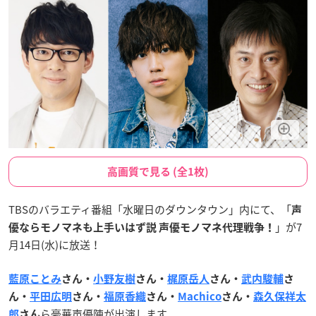
高画質で見る (全1枚)
TBSのバラエティ番組「水曜日のダウンタウン」内にて、「
声
」が7
優ならモノマネも上手いはず説 声優モノマネ代理戦争！
月14日(水)に放送！
藍原ことみ
さん・
小野友樹
さん・
梶原岳人
さん・
武内駿輔
さ
ん・
平田広明
さん・
福原香織
さん・
Machico
さん・
森久保祥太
ら豪華声優陣が出演します。
郎
さん