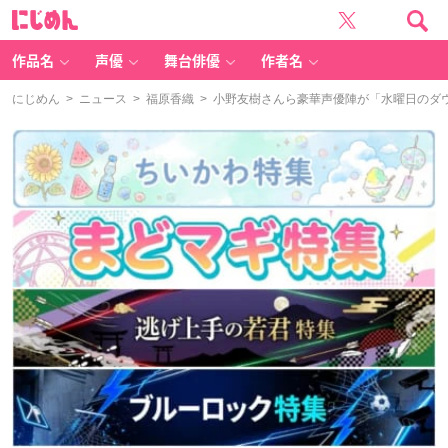
に
じ
め
ん
作品名
声優
舞台俳優
作者名
にじめん
>
ニュース
>
福原香織
> 小野友樹さんら豪華声優陣が「水曜日のダ