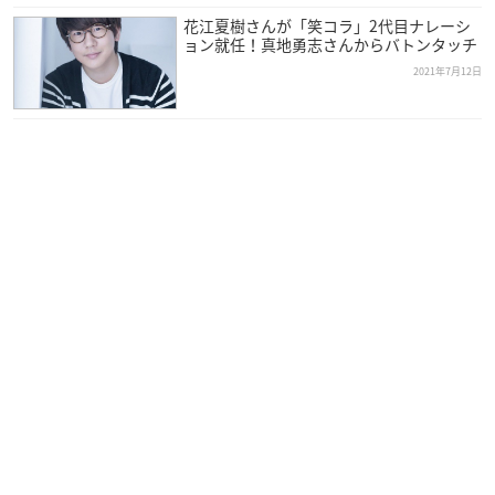
きｖｓ辛さは苦手な大食いのデスソース１Ｌ早消費対決▼
花江夏樹さんが「笑コラ」2代目ナレーシ
ョン就任！真地勇志さんからバトンタッチ
逆に林家ぺーの誕生日を知っている芸能人、悲しいかない
2021年7月12日
ない説
#水曜日のダウンタウン
#tbs
pic.twitter.com/DUs2K
CBUKi
— 水曜日のダウンタウン (@wed_downtown)
July 12, 202
1