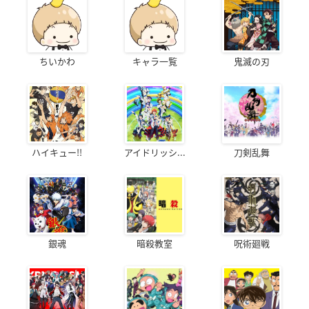
ちいかわ
キャラ一覧
鬼滅の刃
ハイキュー!!
アイドリッシ...
刀剣乱舞
銀魂
暗殺教室
呪術廻戦