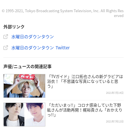
パネラー：バカリズム、市川紗椰、土田晃之
出演：
藍原ことみ
、
小野友樹
、
梶原岳人
、
武内駿輔
、
平田広
© 1995-2021, Tokyo Broadcasting System Television, Inc. All Rights Res
erved
明
、福原綾香、
Machico
、
森久保祥太郎
、荒牧陽子、神奈月、
原口あきまさ、ほいけんた、ホリ、みかん、Mr.シャチホコ、
外部リンク
ミラクルひかる、コロッケ、小島瑠璃子、鈴木亜美、小倉優
水曜日のダウンタウン
子、瑛茉ジャスミン、菅原初代、アンジェラ佐藤、三宅智子、
団長安田（安田大サーカス）、瀬下豊（天竺鼠）、初瀬悠太
水曜日のダウンタウン Twitter
（ななまがり）、林家ペー、林家パー子、高橋茂雄（サバン
ナ）、壇蜜、IKKO、陣内智則、ゆりやんレトリィバァ、峰竜
太、伊藤七海、猪俣大輝、岡本沙紀、ヒロミ、国山ハセン（TB
声優/ニュースの関連記事
Sアナウンサー）、渡部峻（TBSアナウンサー） ほか
「TVガイド」江口拓也さんの新グラビアは
※敬称略
浴衣！「不思議な写真になっていると思
う」
2021年7月14日
「ただいまっ!!」コロナ感染していた下野
紘さんが活動再開！梶裕貴さん「おかえり
今週14日「水曜日のダウンタウン」は･･･よる9時20分〜放
っ!!」
送時間100分拡大SPです!!
2021年7月12日
▼声を操るプロ声優ならモノマネも上手いはず説▼激辛好