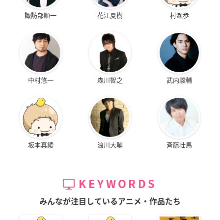
諏訪部順一
花江夏樹
村瀬歩
中村悠一
森川智之
武内駿輔
坂本真綾
浪川大輔
斉藤壮馬
KEYWORDS
みんなが注目しているアニメ・作品たち