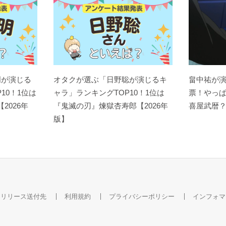
明が演じる
オタクが選ぶ「日野聡が演じるキ
畠中祐が
10！1位は
ャラ」ランキングTOP10！1位は
票！やっ
【2026年
『鬼滅の刃』煉󠄁獄杏寿郎【2026年
喜屋武暦
版】
スリリース送付先
利用規約
プライバシーポリシー
インフォマ