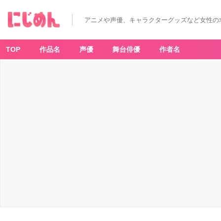
ド
ラ
マ
アニメや声優、キャラクターグッズなど女性の
『銀
魂
2』
立
木
TOP
作品名
声優
舞台俳優
作者名
文
彦
さ
ん
演
じ
る"リ
ア
ル
マ
ダ
オ"に
大
反
響！
新
場
面
写
真
や
第
３
話
シ
ョ
ー
ト
V
e
r.
も
公
開！
_