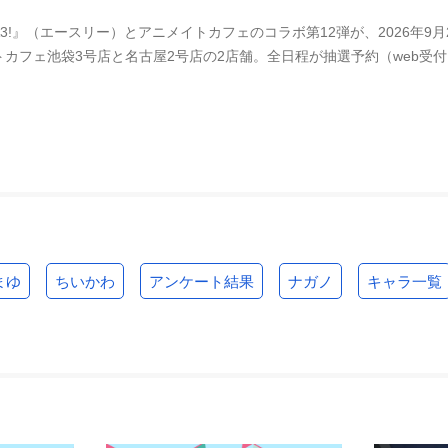
A3!』（エースリー）とアニメイトカフェのコラボ第12弾が、2026年
トカフェ池袋3号店と名古屋2号店の2店舗。全日程が抽選予約（web受
まゆ
ちいかわ
アンケート結果
ナガノ
キャラ一覧