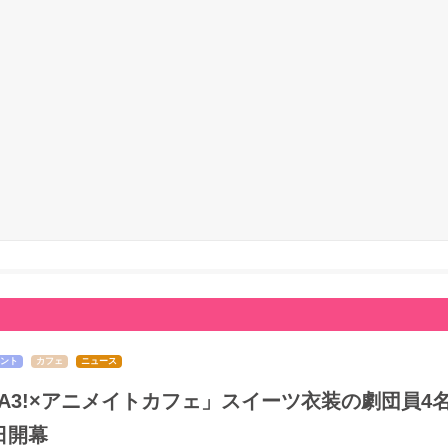
ント
カフェ
ニュース
A3!×アニメイトカフェ」スイーツ衣装の劇団員4
日開幕