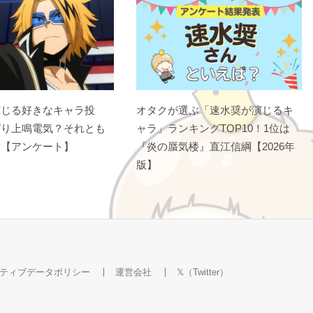
演じる好きなキャラ投
オタクが選ぶ「速水奨が演じるキ
ぱり上鳴電気？それとも
ャラ」ランキングTOP10！1位は
？【アンケート】
『炎の蜃気楼』直江信綱【2026年
版】
ティブデータポリシー
運営会社
𝕏（Twitter）