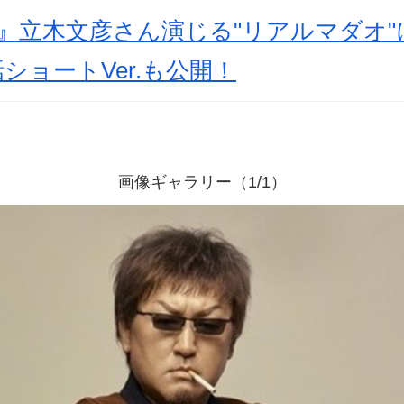
』立木文彦さん演じる"リアルマダオ"
ショートVer.も公開！
画像ギャラリー（1/1）