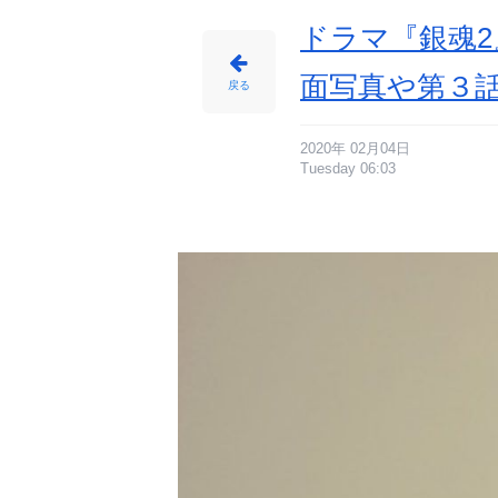
1
番
目
ドラマ『銀魂2
の
画
像
-
面写真や第３話
ア
戻る
ニ
メ
情
報
サ
イ
2020年 02月04日
ト
Tuesday 06:03
に
じ
め
ん