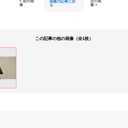
< 前の画
次の画
画像の記事に戻
像
像 >
る
この記事の他の画像（全1枚）