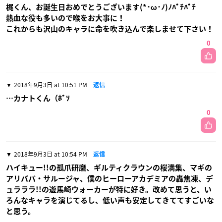
梶くん、お誕生日おめでとうございます(*･ω･ﾉ)ﾉﾊﾟﾁﾊﾟﾁ
熱血な役も多いので喉をお大事に！
これからも沢山のキャラに命を吹き込んで楽しませて下さい！
0
2018年9月3日 at 10:51 PM
返信
…カナトくん（ﾎﾞｿ
0
2018年9月3日 at 10:54 PM
返信
ハイキュー!!の孤爪研磨、ギルティクラウンの桜満集、マギの
アリババ・サルージャ、僕のヒーローアカデミアの轟焦凍、デ
ュラララ!!の遊馬崎ウォーカーが特に好き。改めて思うと、い
ろんなキャラを演じてるし、低い声も安定してきててすごいな
と思う。