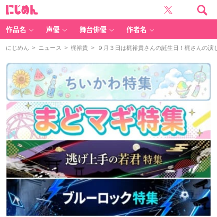
に
じ
め
ん
作品名
声優
舞台俳優
作者名
にじめん
>
ニュース
>
梶裕貴
> ９月３日は梶裕貴さんの誕生日！梶さんの演