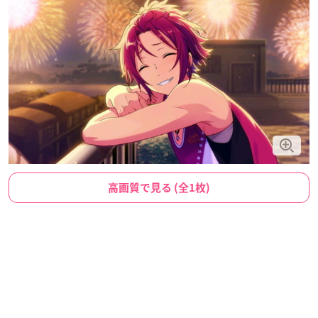
高画質で見る (全1枚)