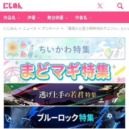
に
じ
め
ん
作品名
声優
舞台俳優
作者名
にじめん
>
ニュース
>
アンケート
> 「最高だと思う90年代のアニソン」とい