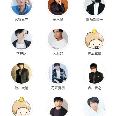
宮野真守
速水奨
諏訪部順一
下野紘
木村昴
坂本真綾
浪川大輔
花江夏樹
森川智之