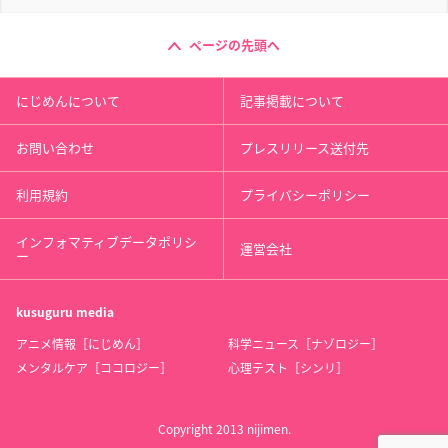
ページの先頭へ
にじめんについて
記事掲載について
お問い合わせ
プレスリリース送付先
利用規約
プライバシーポリシー
インフォマティブデータポリシ
運営会社
ー
kusuguru
media
アニメ情報［にじめん］
科学ニュース［ナゾロジー］
メンタルケア［ココロジー］
心理テスト［シンリ］
Copyright 2013 nijimen.