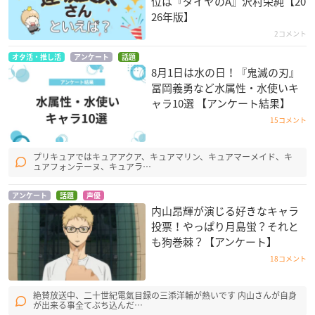
位は『ダイヤのA』沢村栄純【20
26年版】
2コメント
オタ活・推し活
アンケート
話題
8月1日は水の日！『鬼滅の刃』
冨岡義勇など水属性・水使いキ
ャラ10選 【アンケート結果】
15コメント
プリキュアではキュアアクア、キュアマリン、キュアマーメイド、キ
ュアフォンテーヌ、キュアラ…
アンケート
話題
声優
内山昂輝が演じる好きなキャラ
投票！やっぱり月島蛍？それと
も狗巻棘？【アンケート】
18コメント
絶賛放送中、二十世紀電氣目録の三添洋輔が熱いです 内山さんが自身
が出来る事全てぶち込んだ…