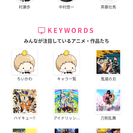
村瀬歩
中村悠一
斉藤壮馬
KEYWORDS
みんなが注目しているアニメ・作品たち
ちいかわ
キャラ一覧
鬼滅の刃
ハイキュー!!
アイドリッシ...
刀剣乱舞