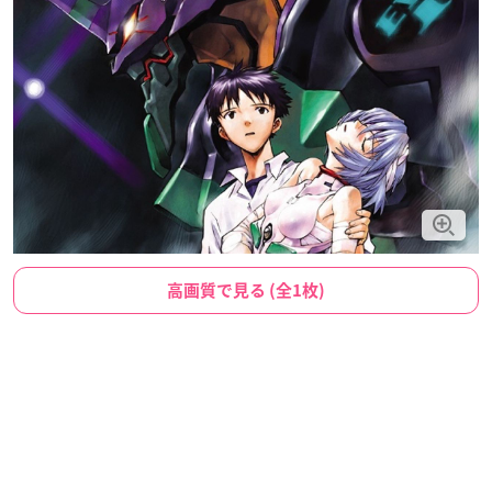
高画質で見る (全1枚)