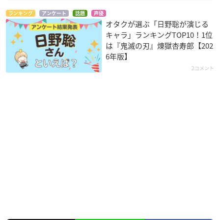
ランキング
アンケート
話題
声優
オタクが選ぶ「日野聡が演じる
キャラ」ランキングTOP10！1位
は『鬼滅の刃』煉󠄁獄杏寿郎【202
6年版】
2コメント