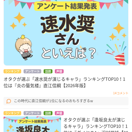
ランキング
アンケート
話題
声優
オタクが選ぶ「速水奨が演じるキャラ」ランキングTOP10！1
位は『炎の蜃気楼』直江信綱【2026年版】
14コメント
この時代に直江信綱が1位になるのおもろすぎるw
ランキング
アンケート
話題
声優
オタクが選ぶ「逢坂良太が演じ
るキャラ」ランキングTOP10！1