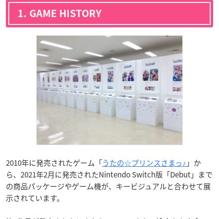
1. GAME HISTORY
2010
年に発売されたゲーム「
うたの☆プリンスさまっ♪
」か
ら、
2021
年
2
月に発売された
Nintendo Switch
版「
Debut
」まで
の商品パッケージやゲーム機が、キービジュアルと合わせて展
示されています。