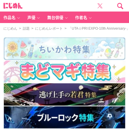
に
じ
め
ん
作品名
声優
舞台俳優
作者名
にじめん
>
話題
>
にじめんレポート
> 「UTA☆PRI EXPO-10th Anniv