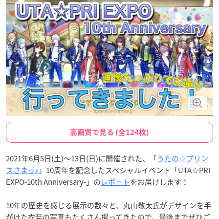
高画質で見る (全124枚)
2021年6月5日(土)〜13日(日)に開催された、「
うたの☆プリン
スさまっ♪
」10周年を記念したスペシャルイベント「UTA☆PRI
EXPO-10th Anniversary-」の
レポート
をお届けします！
10年の歴史を感じる展示の数々と、丸山敬太氏がデザインを手
がけた衣装の写真もたくさん撮ってきたので、最後までぜひご