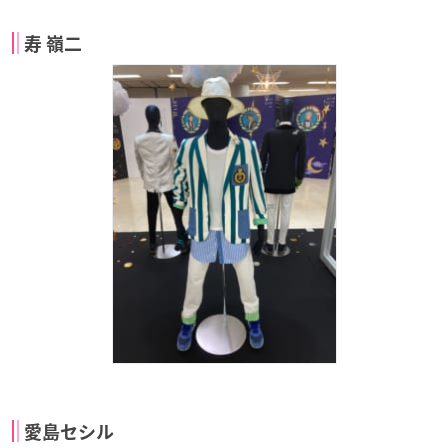
寿 嶺二
愛島セシル