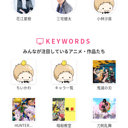
花江夏樹
三宅健太
小林沙苗
KEYWORDS
みんなが注目しているアニメ・作品たち
ちいかわ
キャラ一覧
鬼滅の刃
HUNTER...
暗殺教室
刀剣乱舞