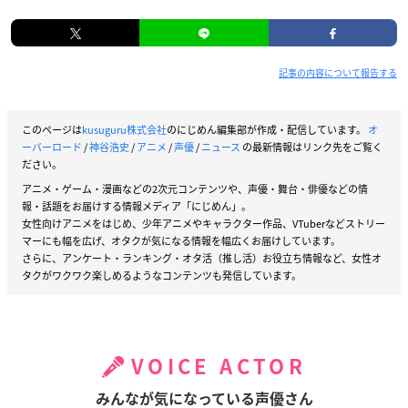
記事の内容について報告する
このページは
kusuguru株式会社
のにじめん編集部が作成・配信しています。
オ
ーバーロード
/
神谷浩史
/
アニメ
/
声優
/
ニュース
の最新情報はリンク先をご覧く
ださい。
アニメ・ゲーム・漫画などの2次元コンテンツや、声優・舞台・俳優などの情
報・話題をお届けする情報メディア「にじめん」。
女性向けアニメをはじめ、少年アニメやキャラクター作品、VTuberなどストリー
マーにも幅を広げ、オタクが気になる情報を幅広くお届けしています。
さらに、アンケート・ランキング・オタ活（推し活）お役立ち情報など、女性オ
タクがワクワク楽しめるようなコンテンツも発信しています。
VOICE ACTOR
みんなが気になっている声優さん