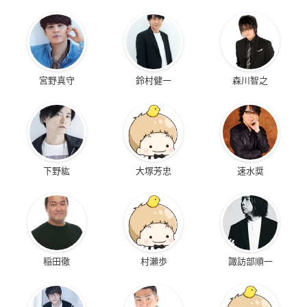
宮野真守
鈴村健一
森川智之
下野紘
大塚芳忠
速水奨
稲田徹
村瀬歩
諏訪部順一