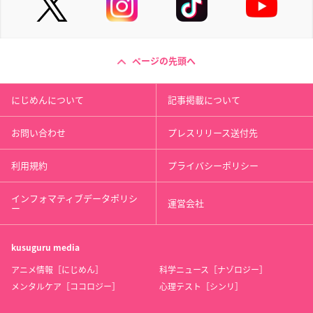
ページの先頭へ
にじめんについて
記事掲載について
お問い合わせ
プレスリリース送付先
利用規約
プライバシーポリシー
インフォマティブデータポリシ
運営会社
ー
kusuguru
media
アニメ情報［にじめん］
科学ニュース［ナゾロジー］
メンタルケア［ココロジー］
心理テスト［シンリ］