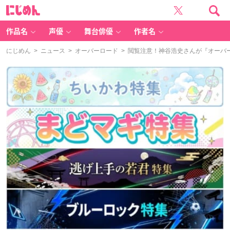
に
じ
め
ん
作品名
声優
舞台俳優
作者名
にじめん
>
ニュース
>
オーバーロード
> 閲覧注意！神谷浩史さんが『オーバ