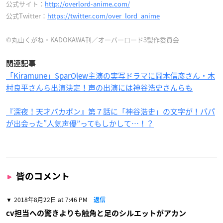
公式サイト：
http://overlord-anime.com/
公式Twitter：
https://twitter.com/over_lord_anime
©丸山くがね・KADOKAWA刊／オーバーロード3製作委員会
関連記事
「Kiramune」SparQlew主演の実写ドラマに岡本信彦さん・木
村良平さんら出演決定！声の出演には神谷浩史さんらも
『深夜！天才バカボン』第７話に「神谷浩史」の文字が！パパ
が出会った”人気声優”ってもしかして…！？
皆のコメント
2018年8月22日 at 7:46 PM
返信
cv担当への驚きよりも触角と足のシルエットがアカン