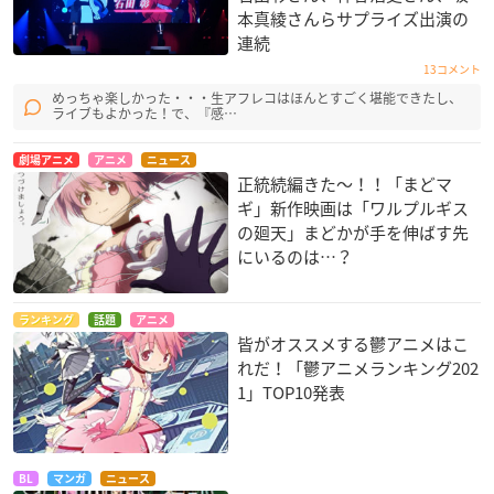
本真綾さんらサプライズ出演の
連続
13コメント
めっちゃ楽しかった・・・生アフレコはほんとすごく堪能できたし、
ライブもよかった！で、『感…
劇場アニメ
アニメ
ニュース
正統続編きた〜！！「まどマ
ギ」新作映画は「ワルプルギス
の廻天」まどかが手を伸ばす先
にいるのは…？
ランキング
話題
アニメ
皆がオススメする鬱アニメはこ
れだ！「鬱アニメランキング202
1」TOP10発表
BL
マンガ
ニュース