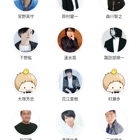
宮野真守
鈴村健一
森川智之
下野紘
速水奨
諏訪部順一
大塚芳忠
花江夏樹
村瀬歩
稲田徹
斉藤壮馬
三宅健太