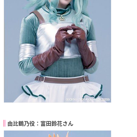
由比鶴乃役：富田鈴花さん