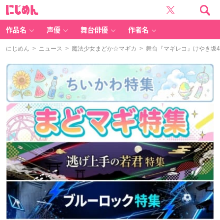
に
じ
め
ん
作品名
声優
舞台俳優
作者名
にじめん
>
ニュース
>
魔法少女まどか☆マギカ
> 舞台『マギレコ』けやき坂