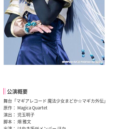
公演概要
舞台「マギアレコード 魔法少女まどか☆マギカ外伝」
原作： Magica Quartet
演出： 児玉明子
脚本： 畑 雅文
出演： けやき坂46メンバー ほか