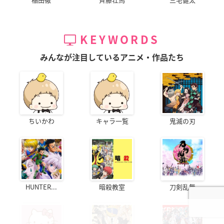
KEYWORDS
みんなが注目しているアニメ・作品たち
ちいかわ
キャラ一覧
鬼滅の刃
HUNTER...
暗殺教室
刀剣乱舞