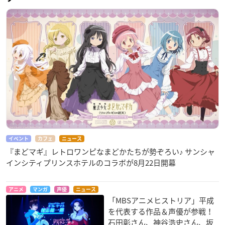
イベント
カフェ
ニュース
『まどマギ』レトロワンピなまどかたちが勢ぞろい♪ サンシャ
インシティプリンスホテルのコラボが8月22日開幕
アニメ
マンガ
声優
ニュース
「MBSアニメヒストリア」平成
を代表する作品＆声優が参戦！
石田彰さん、神谷浩史さん、坂