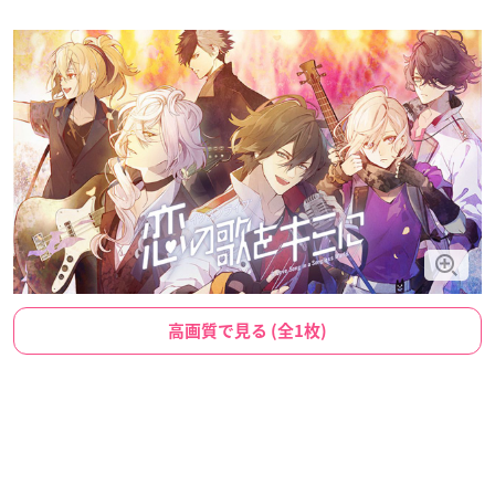
高画質で見る (全1枚)