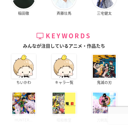
稲田徹
斉藤壮馬
三宅健太
KEYWORDS
みんなが注目しているアニメ・作品たち
ちいかわ
キャラ一覧
鬼滅の刃
HUNTER...
暗殺教室
刀剣乱舞