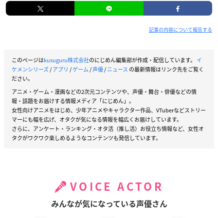
記事の内容について報告する
このページは
kusuguru株式会社
のにじめん編集部が作成・配信しています。
イ
ケメンシリーズ
/
アプリ
/
ゲーム
/
声優
/
ニュース
の最新情報はリンク先をご覧く
ださい。
アニメ・ゲーム・漫画などの2次元コンテンツや、声優・舞台・俳優などの情
報・話題をお届けする情報メディア「にじめん」。
女性向けアニメをはじめ、少年アニメやキャラクター作品、VTuberなどストリー
マーにも幅を広げ、オタクが気になる情報を幅広くお届けしています。
さらに、アンケート・ランキング・オタ活（推し活）お役立ち情報など、女性オ
タクがワクワク楽しめるようなコンテンツも発信しています。
VOICE ACTOR
みんなが気になっている声優さん