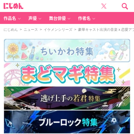
に
じ
め
ん
作品名
声優
舞台俳優
作者名
にじめん
>
ニュース
>
イケメンシリーズ
> 豪華キャスト出演の音楽 x 恋