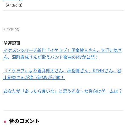
（Android）
©CYBIRD
関連記事
イケメンシリーズ新作『イケラブ』伊東健人さん、大河元気さ
ん、深町寿成さんが歌うバンド楽曲のMVが公開！
『イケラブ』より蒼井翔太さん、梶裕貴さん、KENNさん、谷
山紀章さんが歌う新MVが公開！
あなたが「あったら良いな」と思う乙女・女性向けゲームは？
皆のコメント