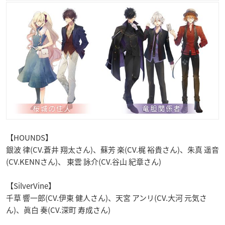
【HOUNDS】
銀波 律(CV.蒼井 翔太さん)、蘇芳 楽(CV.梶 裕貴さん)、朱真 遥音
(CV.KENNさん)、 東雲 詠介(CV.谷山 紀章さん)
【SilverVine】
千草 響一郎(CV.伊東 健人さん)、天宮 アンリ(CV.大河 元気さ
ん)、眞白 奏(CV.深町 寿成さん)