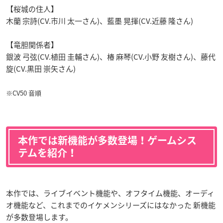
【桜城の住人】
木蘭 宗詩(CV.市川 太一さん)、藍墨 晃揮(CV.近藤 隆さん)
【竜胆関係者】
銀波 弓弦(CV.植田 圭輔さん)、椿 麻琴(CV.小野 友樹さん)、藤代
旋(CV.黒田 崇矢さん)
※CV50 音順
本作では新機能が多数登場！ゲームシス
テムを紹介！
本作では、ライブイベント機能や、オフタイム機能、オーディ
オ機能など、これまでのイケメンシリーズにはなかった 新機能
が多数登場します。