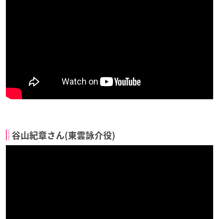
谷山紀章さん(東雲詠介役)