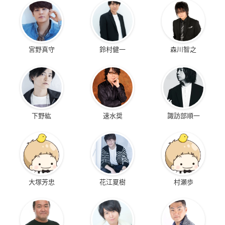
宮野真守
鈴村健一
森川智之
下野紘
速水奨
諏訪部順一
大塚芳忠
花江夏樹
村瀬歩