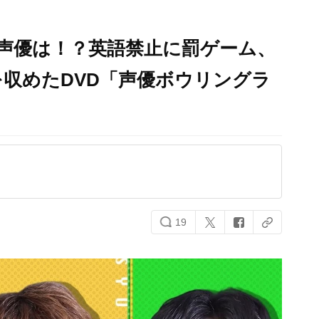
声優は！？英語禁止に罰ゲーム、
収めたDVD「声優ボウリングラ
19