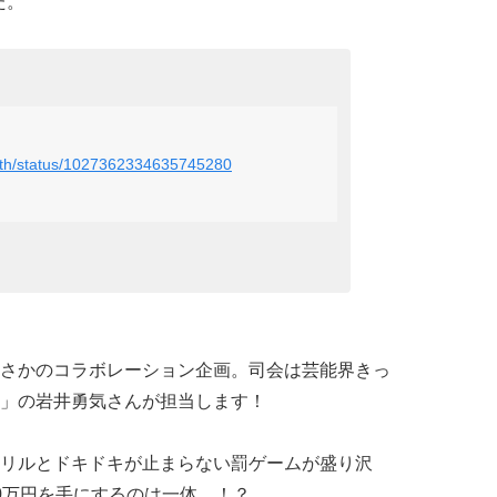
た。
worth/status/1027362334635745280
さかのコラボレーション企画。司会は芸能界きっ
」の岩井勇気さんが担当します！
リルとドキドキが止まらない罰ゲームが盛り沢
0万円を手にするのは一体…！？