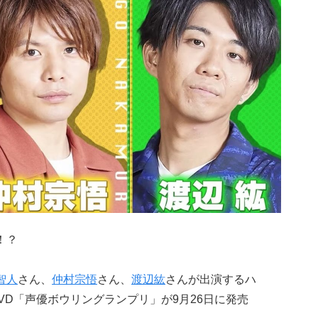
！？
智人
さん、
仲村宗悟
さん、
渡辺紘
さんが出演するハ
VD「声優ボウリングランプリ」が9月26日に発売