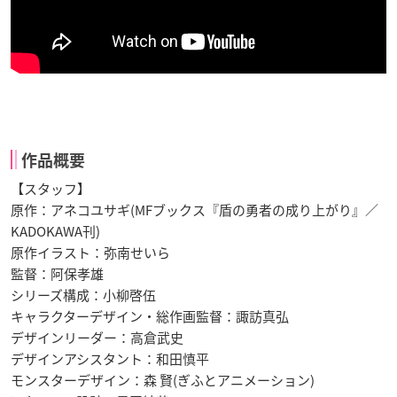
作品概要
【スタッフ】
原作：アネコユサギ(MFブックス『盾の勇者の成り上がり』／
KADOKAWA刊)
原作イラスト：弥南せいら
監督：阿保孝雄
シリーズ構成：小柳啓伍
キャラクターデザイン・総作画監督：諏訪真弘
デザインリーダー：高倉武史
デザインアシスタント：和田慎平
モンスターデザイン：森 賢(ぎふとアニメーション)