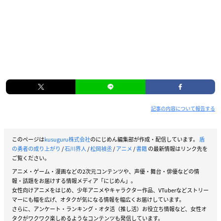
記事の内容について報告する
このページは
kusuguru株式会社
のにじめん編集部が作成・配信しています。
盾
の勇者の成り上がり
/
石川界人
/
松岡禎丞
/
アニメ
/
書籍
の最新情報はリンク先を
ご覧ください。
アニメ・ゲーム・漫画などの2次元コンテンツや、声優・舞台・俳優などの情
報・話題をお届けする情報メディア「にじめん」。
女性向けアニメをはじめ、少年アニメやキャラクター作品、VTuberなどストリー
マーにも幅を広げ、オタクが気になる情報を幅広くお届けしています。
さらに、アンケート・ランキング・オタ活（推し活）お役立ち情報など、女性オ
タクがワクワク楽しめるようなコンテンツも発信しています。