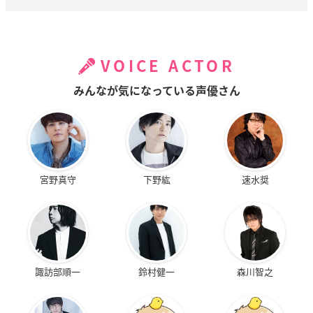
VOICE ACTOR
みんなが気になっている声優さん
宮野真守
下野紘
速水奨
諏訪部順一
鈴村健一
森川智之