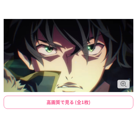
高画質で見る (全1枚)