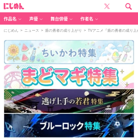
に
じ
め
ん
作品名
声優
舞台俳優
作者名
にじめん
>
ニュース
>
盾の勇者の成り上がり
> TVアニメ『盾の勇者の成り