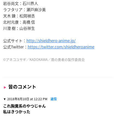
岩谷尚文：石川界人
ラフタリア：瀬戸麻沙美
天木 錬：松岡禎丞
北村元康：高橋 信
川澄 樹：山谷祥生
公式サイト：
http://shieldhero-anime.jp/
公式Twitter：
https://twitter.com/shieldheroanime
©アネコユサギ／KADOKAWA／盾の勇者の製作委員会
皆のコメント
2018年8月10日 at 12:22 PM
返信
これ胸糞系のやつじゃん
私はきつかった