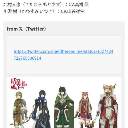
北村元康（きたむら もとやす）：CV.高橋 信
川澄 樹（かわすみ いつき）：CV.山谷祥生
https://twitter.com/shieldheroanime/status/1027484
722765606914