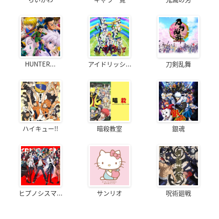
HUNTER...
アイドリッシ...
刀剣乱舞
ハイキュー!!
暗殺教室
銀魂
ヒプノシスマ...
サンリオ
呪術廻戦