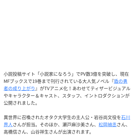
小説投稿サイト「小説家になろう」でPV数3億を突破し、現在
MFブックスで19巻まで刊行されている大人気ノベル『
盾の勇
者の成り上がり
』がTVアニメ化！あわせてティザービジュアル
やキャラクター＆キャスト、スタッフ、イントロダクションが
公開されました。
異世界に召喚されたオタク大学生の主人公・岩谷尚文役を
石川
界人
さんが担当。そのほか、瀬戸麻沙美さん、
松岡禎丞
さん、
高橋信さん、山谷祥生さんが出演されます。