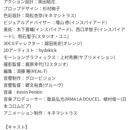
アクション設計：黒田結花
プロップデザイン：杉村絢子
色彩設計：岡松杏奈(キネマシトラス)
ビジュアルアドバイザー：増山 修(インスパイアード)
美術：木下晋輔(インスパイアード)、西口早智子(インスパイア
ード)、明石聖子(スタジオ・ユニ)
3DCGディレクター：越田祐史(オレンジ)
2Dアーティスト：hydekick
モーショングラフィックス：上村秀勝(サブリメイション)
撮影監督：梶原幸代(T2スタジオ)
編集：須藤 瞳(REAL-T)
音響制作：グロービジョン
音響監督：郷文裕貴(グルーヴ)
音楽：Kevin Penkin
音楽プロデューサー：飯島弘光(IRMA LA DOUCE)、植村俊一(日
本コロムビア)
アニメーション制作：キネマシトラス
【キャスト】