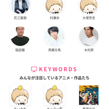
花江夏樹
村瀬歩
大塚芳忠
稲田徹
斉藤壮馬
木村昴
KEYWORDS
みんなが注目しているアニメ・作品たち
ちいかわ
キャラ一覧
鬼滅の刃