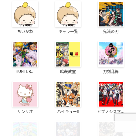
ちいかわ
キャラ一覧
鬼滅の刃
HUNTER...
暗殺教室
刀剣乱舞
サンリオ
ハイキュー!!
ヒプノシスマ...