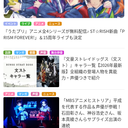
イベント
ライブ
アニメ
ニュース
『うたプリ』アニメ全4シリーズが無料配信♪ ST☆RISH新曲「P
RISM FOREVER!」＆15周年ライブも決定
話題
マンガ
書籍
声優
舞台俳優
『文豪ストレイドッグス（文ス
ト）』キャラ一覧【2026年最新
版】全組織の登場人物を異能
力・声優つきで紹介
アニメ
マンガ
声優
ニュース
「MBSアニメヒストリア」平成
を代表する作品＆声優が参戦！
石田彰さん、神谷浩史さん、坂
本真綾さんらサプライズ出演の
連続