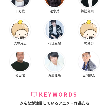
下野紘
速水奨
諏訪部順一
大塚芳忠
花江夏樹
村瀬歩
稲田徹
斉藤壮馬
三宅健太
KEYWORDS
みんなが注目しているアニメ・作品たち