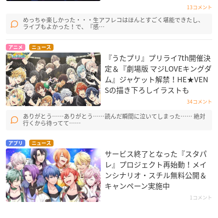
13コメント
めっちゃ楽しかった・・・生アフレコはほんとすごく堪能できたし、
ライブもよかった！で、『感…
アニメ
ニュース
『うたプリ』プリライ7th開催決
定＆『劇場版 マジLOVEキングダ
ム』ジャケット解禁！HE★VEN
Sの描き下ろしイラストも
34コメント
ありがとう……ありがとう……読んだ瞬間に泣いてしまった…… 絶対
行くから待ってて……
アプリ
ニュース
サービス終了となった『スタパ
レ』プロジェクト再始動！メイ
ンシナリオ・スチル無料公開＆
キャンペーン実施中
1コメント