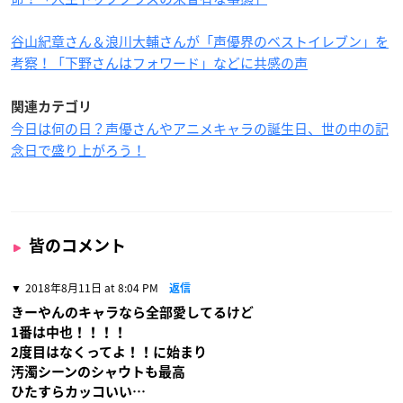
谷山紀章さん＆浪川大輔さんが「声優界のベストイレブン」を
考察！「下野さんはフォワード」などに共感の声
関連カテゴリ
今日は何の日？声優さんやアニメキャラの誕生日、世の中の記
念日で盛り上がろう！
皆のコメント
2018年8月11日 at 8:04 PM
返信
きーやんのキャラなら全部愛してるけど
1番は中也！！！！
2度目はなくってよ！！に始まり
汚濁シーンのシャウトも最高
ひたすらカッコいい…