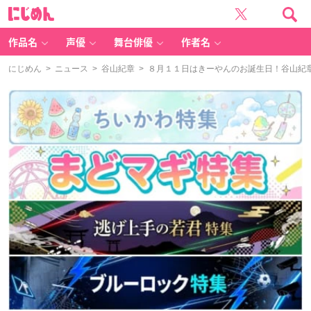
に
じ
め
ん
作品名
声優
舞台俳優
作者名
にじめん
>
ニュース
>
谷山紀章
> ８月１１日はきーやんのお誕生日！谷山紀