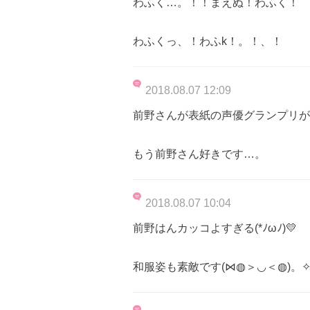
わふく…。！！まえぬ！わふく！
わふくっ、！わふk！。！、！
2018.08.07 12:09
前野さんが表紙の声優グランプリが
もう前野さん好きです…。
2018.08.07 10:04
前野はんカッコよすぎる(*ﾉωﾉ)💛
和服姿も素敵です(⋈◍＞◡＜◍)。