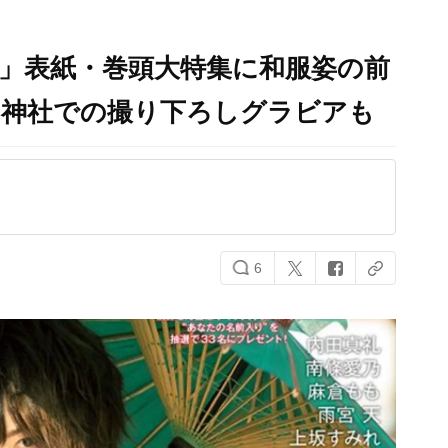
号」表紙・巻頭大特集に和服姿の前
園神社での撮り下ろしグラビアも
6