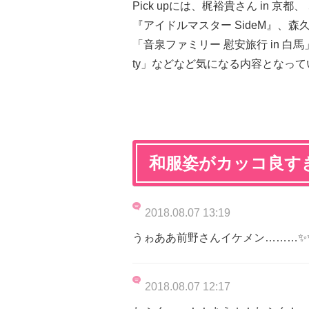
Pick upには、梶裕貴さん in 
『アイドルマスター SideM』、
「音泉ファミリー 慰安旅行 in 白馬」、ア
ty」などなど気になる内容となって
和服姿がカッコ良す
2018.08.07 13:19
うゎああ前野さんイケメン………✨
2018.08.07 12:17