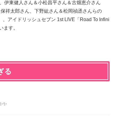
京都、 、伊東健人さん＆小松昌平さん＆古畑恵介さん
森久保祥太郎さん、下野紘さん＆松岡禎丞さんらの
イドリッシュセブン 1st LIVE「Road To Infini
います。
ぎる
✨✨