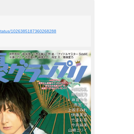
ra/status/1026385187360268288