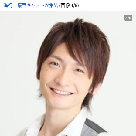
じ
進行！豪華キャストが集結
(画像 4/8)
め
ん
4/8