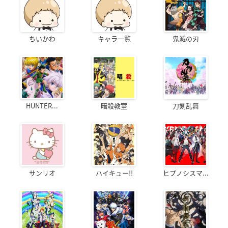
ちいかわ
キャラ一覧
鬼滅の刃
HUNTER...
暗殺教室
刀剣乱舞
サンリオ
ハイキュー!!
ヒプノシスマ...