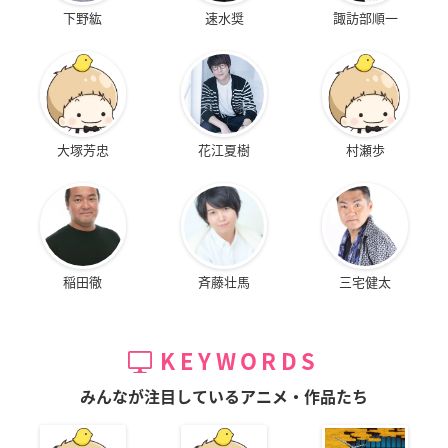
下野紘
速水奨
諏訪部順一
大塚芳忠
花江夏樹
村瀬歩
稲田徹
斉藤壮馬
三宅健太
KEYWORDS
みんなが注目しているアニメ・作品たち