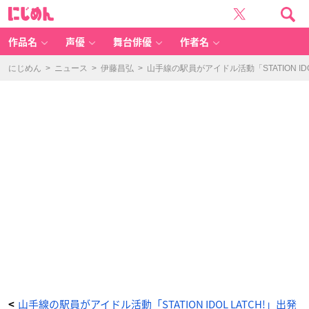
「S
に
T
じ
A
め
TI
ん
O
N
作品名
声優
舞台俳優
作者名
ID
O
L
L
にじめん
>
ニュース
>
伊藤昌弘
>
山手線の駅員がアイドル活動「STATION I
A
T
C
H!」
青
葉
梟
光
加
人
（あ
お
ば
ず
く
み
か
ど）
役：
島
崎
信
長
さ
ん
-
ア
ニ
メ
情
報
サ
イ
ト
山手線の駅員がアイドル活動「STATION IDOL LATCH!」出発
<
に