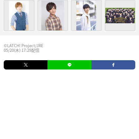
©️LATCH! Project/JRE
05/20(木) 17:29配信