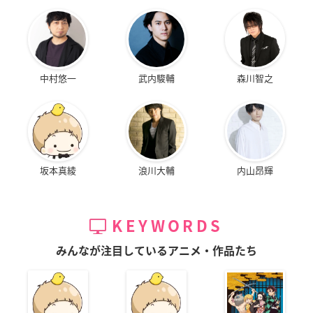
中村悠一
武内駿輔
森川智之
坂本真綾
浪川大輔
内山昂輝
KEYWORDS
みんなが注目しているアニメ・作品たち