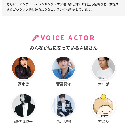
さらに、アンケート・ランキング・オタ活（推し活）お役立ち情報など、女性オ
タクがワクワク楽しめるようなコンテンツも発信しています。
VOICE ACTOR
みんなが気になっている声優さん
速水奨
宮野真守
木村昴
諏訪部順一
花江夏樹
村瀬歩