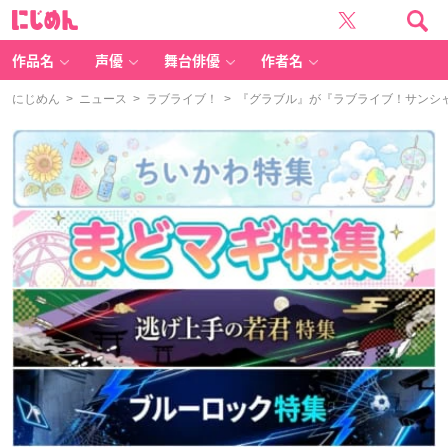
に
じ
め
ん
作品名
声優
舞台俳優
作者名
にじめん
>
ニュース
>
ラブライブ！
> 『グラブル』が『ラブライブ！サンシャ