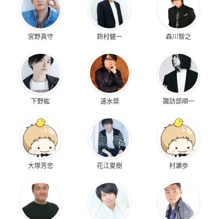
宮野真守
鈴村健一
森川智之
下野紘
速水奨
諏訪部順一
大塚芳忠
花江夏樹
村瀬歩