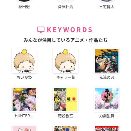
稲田徹
斉藤壮馬
三宅健太
KEYWORDS
みんなが注目しているアニメ・作品たち
ちいかわ
キャラ一覧
鬼滅の刃
HUNTER...
暗殺教室
刀剣乱舞