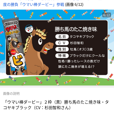
に
度の勝負「ウマい棒ダービー」参戦
(画像 6/12)
じ
め
ん
6/12
画像の説明
「ウマい棒ダービー」２枠（黒）勝ち馬のたこ焼き味・タ
コヤキブラック（CV：杉田智和さん）