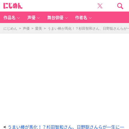
「ウ
に
マ
じ
い
め
棒
ん
ダ
ー
作品名
声優
舞台俳優
作者名
ビ
ー」
２
枠
にじめん
>
声優
>
愛美
>
うまい棒が馬化！？杉田智和さん、日野聡さんらが
（黒）
勝
ち
馬
の
た
こ
焼
き
味・
タ
コ
ヤ
キ
ブ
ラ
ッ
ク
（C
V：
杉
田
智
和
さ
ん）
-
ア
ニ
メ
情
報
サ
イ
うまい棒が馬化！？杉田智和さん、日野聡さんらが一生に一
<
ト