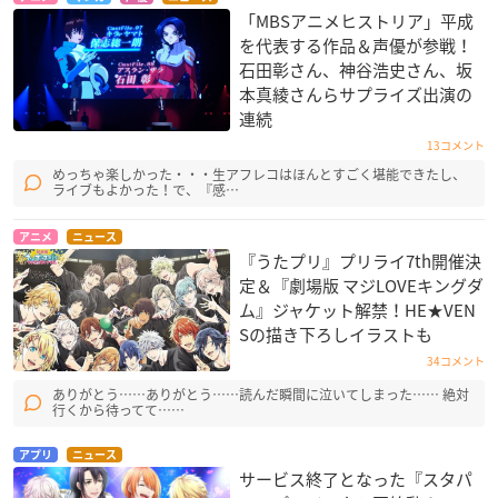
「MBSアニメヒストリア」平成
を代表する作品＆声優が参戦！
石田彰さん、神谷浩史さん、坂
本真綾さんらサプライズ出演の
連続
13コメント
めっちゃ楽しかった・・・生アフレコはほんとすごく堪能できたし、
ライブもよかった！で、『感…
アニメ
ニュース
『うたプリ』プリライ7th開催決
定＆『劇場版 マジLOVEキングダ
ム』ジャケット解禁！HE★VEN
Sの描き下ろしイラストも
34コメント
ありがとう……ありがとう……読んだ瞬間に泣いてしまった…… 絶対
行くから待ってて……
アプリ
ニュース
サービス終了となった『スタパ