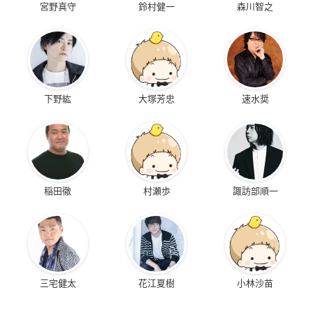
宮野真守
鈴村健一
森川智之
下野紘
大塚芳忠
速水奨
稲田徹
村瀬歩
諏訪部順一
三宅健太
花江夏樹
小林沙苗