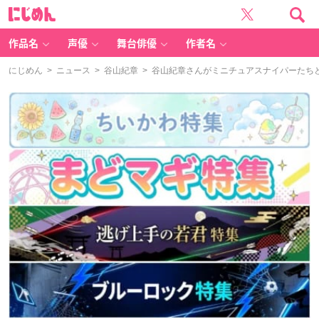
に
じ
め
ん
作品名
声優
舞台俳優
作者名
にじめん
>
ニュース
>
谷山紀章
> 谷山紀章​さんがミニチュアスナイパーた