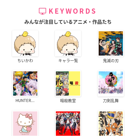
KEYWORDS
みんなが注目しているアニメ・作品たち
ちいかわ
キャラ一覧
鬼滅の刃
HUNTER...
暗殺教室
刀剣乱舞