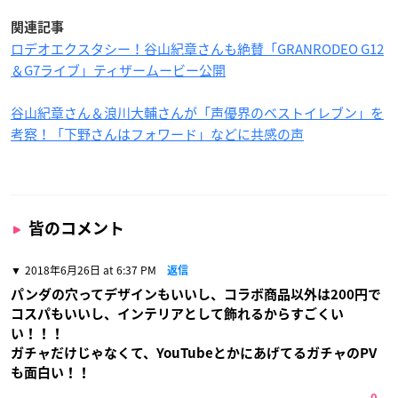
関連記事
ロデオエクスタシー！谷山紀章さんも絶賛「GRANRODEO G12
＆G7ライブ」ティザームービー公開
谷山紀章さん＆浪川大輔さんが「声優界のベストイレブン」を
考察！「下野さんはフォワード」などに共感の声
皆のコメント
2018年6月26日 at 6:37 PM
返信
パンダの穴ってデザインもいいし、コラボ商品以外は200円で
コスパもいいし、インテリアとして飾れるからすごくい
い！！！
ガチャだけじゃなくて、YouTubeとかにあげてるガチャのPV
も面白い！！