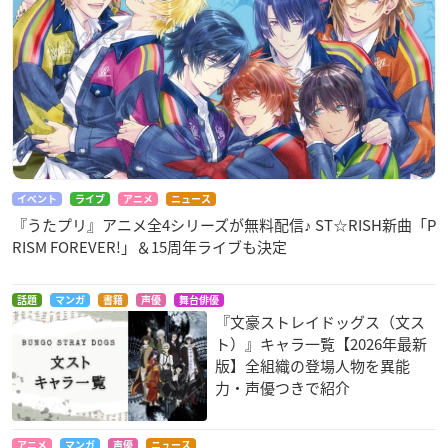
イベント
ライブ
アニメ
ニュース
『うたプリ』アニメ全4シリーズが無料配信♪ ST☆RISH新曲「P
RISM FOREVER!」＆15周年ライブも決定
話題
マンガ
書籍
声優
舞台俳優
『文豪ストレイドッグス（文ス
ト）』キャラ一覧【2026年最新
版】全組織の登場人物を異能
力・声優つきで紹介
アニメ
マンガ
声優
ニュース