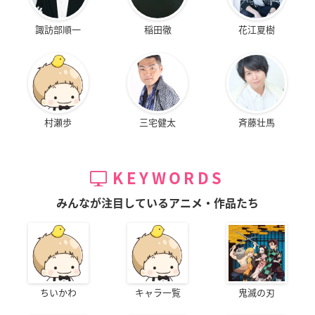
諏訪部順一
稲田徹
花江夏樹
村瀬歩
三宅健太
斉藤壮馬
KEYWORDS
みんなが注目しているアニメ・作品たち
ちいかわ
キャラ一覧
鬼滅の刃