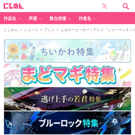
に
じ
め
ん
作品名
声優
舞台俳優
作者名
にじめん
>
ニュース
>
アニメ
> よみがーえーれー！アニメ『シャーマンキン