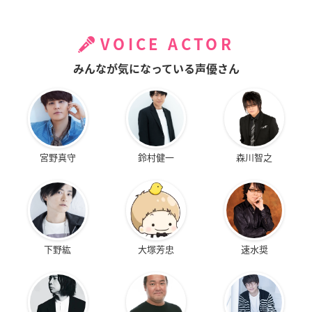
VOICE ACTOR
みんなが気になっている声優さん
宮野真守
鈴村健一
森川智之
下野紘
大塚芳忠
速水奨