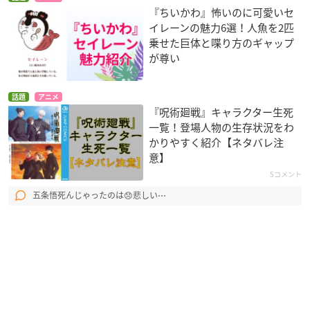
『ちいかわ』怖いのに可愛いセ
イレーンの魅力6選！人魚を2匹
乗せた巨体と喋り方のギャップ
が尊い
話題
アニメ
『呪術廻戦』キャラクター生死
一覧！登場人物の生存状況をわ
かりやすく紹介【ネタバレ注
意】
5コメント
五条悟死んじゃったのは😞悲しい⋯