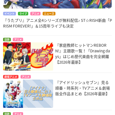
イベント
ライブ
アニメ
ニュース
『うたプリ』アニメ全4シリーズが無料配信♪ ST☆RISH新曲「P
RISM FOREVER!」＆15周年ライブも決定
話題
アニメ
『家庭教師ヒットマンREBOR
N!』主題歌一覧！「Drawing da
ys」はじめ歴代楽曲を完全網羅
【2026年最新】
劇場アニメ
アニメ
『アイドリッシュセブン』見る
順番・時系列・TVアニメ＆劇場
版全作品まとめ【2026年最新】
話題
アニメ