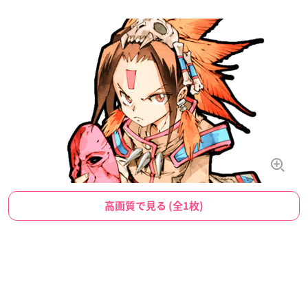
高画質で見る (全1枚)