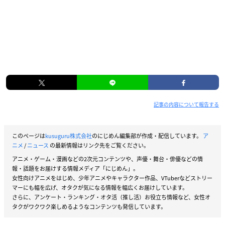
記事の内容について報告する
このページは
kusuguru株式会社
のにじめん編集部が作成・配信しています。
ア
ニメ
/
ニュース
の最新情報はリンク先をご覧ください。
アニメ・ゲーム・漫画などの2次元コンテンツや、声優・舞台・俳優などの情
報・話題をお届けする情報メディア「にじめん」。
女性向けアニメをはじめ、少年アニメやキャラクター作品、VTuberなどストリー
マーにも幅を広げ、オタクが気になる情報を幅広くお届けしています。
さらに、アンケート・ランキング・オタ活（推し活）お役立ち情報など、女性オ
タクがワクワク楽しめるようなコンテンツも発信しています。