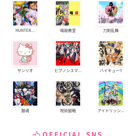
HUNTER...
暗殺教室
刀剣乱舞
サンリオ
ヒプノシスマ...
ハイキュー!!
銀魂
呪術廻戦
アイドリッシ...
OFFICIAL SNS