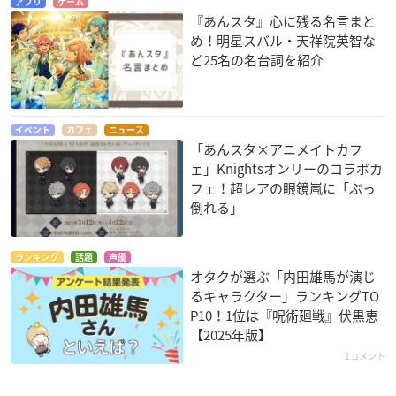
アプリ
ゲーム
『あんスタ』心に残る名言まと
め！明星スバル・天祥院英智な
ど25名の名台詞を紹介
イベント
カフェ
ニュース
「あんスタ×アニメイトカフ
ェ」Knightsオンリーのコラボカ
フェ！超レアの眼鏡嵐に「ぶっ
倒れる」
ランキング
話題
声優
オタクが選ぶ「内田雄馬が演じ
るキャラクター」ランキングTO
P10！1位は『呪術廻戦』伏黒恵
【2025年版】
1コメント