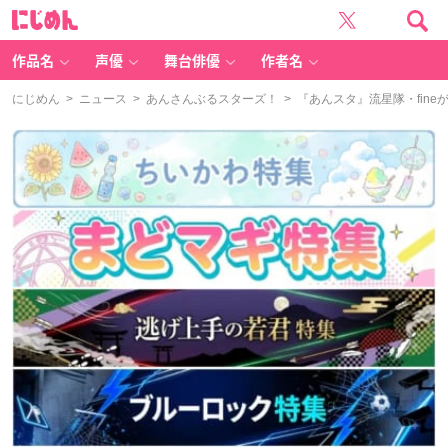
に
じ
め
ん
作品名
声優
舞台俳優
作者名
にじめん
>
ニュース
>
あんさんぶるスターズ！
> 『あんスタ』流星隊・fine