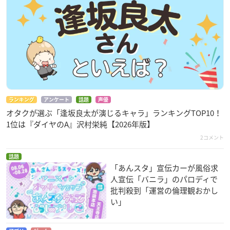
ランキング
アンケート
話題
声優
オタクが選ぶ「逢坂良太が演じるキャラ」ランキングTOP10！
1位は『ダイヤのA』沢村栄純【2026年版】
2コメント
話題
「あんスタ」宣伝カーが風俗求
人宣伝「バニラ」のパロディで
批判殺到「運営の倫理観おかし
い」