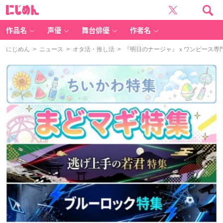
に
じ
め
ん
作品名
声優
舞台俳優
作者名
にじめん
>
ニュース
>
オタ活・推し活
> 『明日のナージャ』ｘワンピース専門