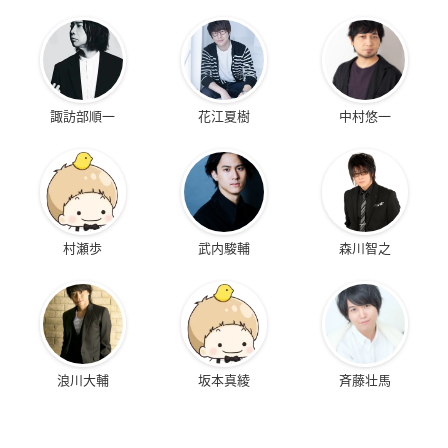
諏訪部順一
花江夏樹
中村悠一
村瀬歩
武内駿輔
森川智之
浪川大輔
坂本真綾
斉藤壮馬