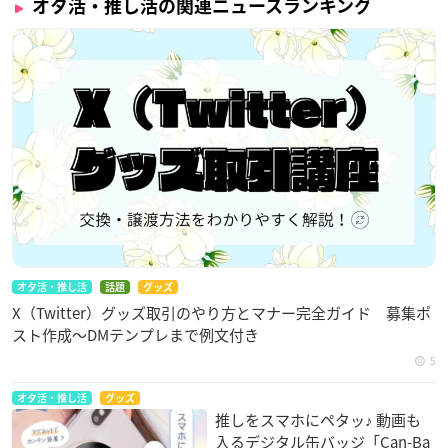
オタ活・推し活の関連ニュースランキング
オタ活・推し活
話題
グッズ
X（Twitter）グッズ取引のやり方とマナー完全ガイド 募集ポ
スト作成〜DMテンプレまで例文付き
5
オタ活・推し活
グッズ
推しをスマホにペタッ♪ 動画も
入るデジタル缶バッジ「Can-Ba