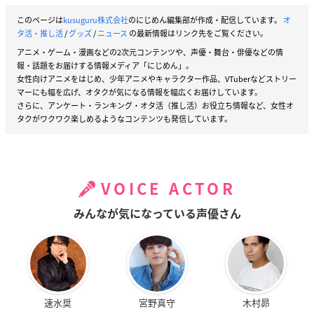
このページは
kusuguru株式会社
のにじめん編集部が作成・配信しています。
オ
タ活・推し活
/
グッズ
/
ニュース
の最新情報はリンク先をご覧ください。
アニメ・ゲーム・漫画などの2次元コンテンツや、声優・舞台・俳優などの情
報・話題をお届けする情報メディア「にじめん」。
女性向けアニメをはじめ、少年アニメやキャラクター作品、VTuberなどストリー
マーにも幅を広げ、オタクが気になる情報を幅広くお届けしています。
さらに、アンケート・ランキング・オタ活（推し活）お役立ち情報など、女性オ
タクがワクワク楽しめるようなコンテンツも発信しています。
VOICE ACTOR
みんなが気になっている声優さん
速水奨
宮野真守
木村昴