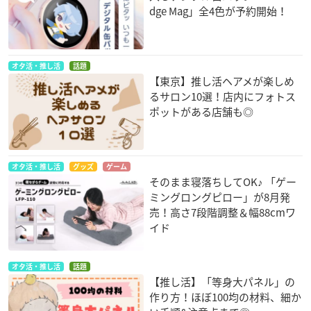
dge Mag」全4色が予約開始！
オタ活・推し活
話題
【東京】推し活ヘアメが楽しめ
るサロン10選！店内にフォトス
ポットがある店舗も◎
オタ活・推し活
グッズ
ゲーム
そのまま寝落ちしてOK♪ 「ゲー
ミングロングピロー」が8月発
売！高さ7段階調整＆幅88cmワ
イド
オタ活・推し活
話題
【推し活】「等身大パネル」の
作り方！ほぼ100均の材料、細か