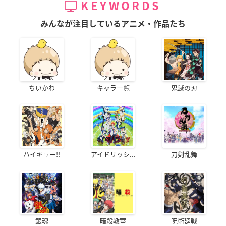
KEYWORDS
みんなが注目しているアニメ・作品たち
ちいかわ
キャラ一覧
鬼滅の刃
ハイキュー!!
アイドリッシ...
刀剣乱舞
銀魂
暗殺教室
呪術廻戦