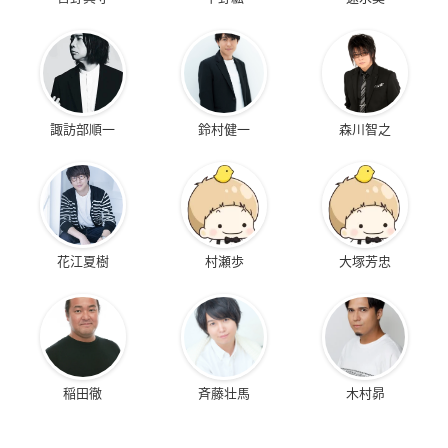
諏訪部順一
鈴村健一
森川智之
花江夏樹
村瀬歩
大塚芳忠
稲田徹
斉藤壮馬
木村昴