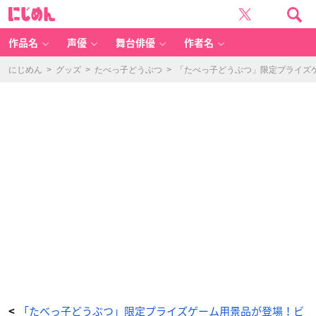
「た
に
べ
じ
っ
め
子
ん
ど
う
作品名
声優
舞台俳優
作者名
ぶ
つ
の
日」
にじめん
>
グッズ
>
たべっ子どうぶつ
>
「たべっ子どうぶつ」限定プライズ
限
定
プ
ラ
イ
ズ
-
ア
ニ
メ
情
報
サ
イ
ト
に
じ
め
ん
「たべっ子どうぶつ」限定プライズゲーム用景品が登場！ビ
<