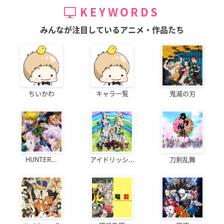
KEYWORDS
みんなが注目しているアニメ・作品たち
ちいかわ
キャラ一覧
鬼滅の刃
HUNTER...
アイドリッシ...
刀剣乱舞