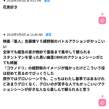
2018年5月3日 at 9:51 PM
返信
花男好き
0
2018年5月4日 at 12:46 AM
返信
映画『亜人』佐藤健ＶＳ綾野剛のバトルアクションがかっこい
い
全体でも緩急の差が絶妙で最後まで集中して観られる
スタントマンを使った黒い幽霊(IBM)のアクションシーンがと
ても綺麗
『コウノドリ』の綾野剛のイメージが強かったけどこういう役
は初めて見るのでびっくりした
原作ではグロいシーンでも、こっちはわたし基準ではあるけれ
どあまりグロくなく、グロいのが苦手な人でもかっこいいアク
ションシーンが好きな人なら楽しんで観られると思う
0