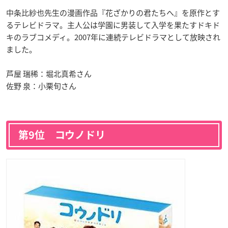
中条比紗也先生の漫画作品『花ざかりの君たちへ』を原作とす
るテレビドラマ。主人公は学園に男装して入学を果たすドキド
キのラブコメディ。2007年に連続テレビドラマとして放映され
ました。
芦屋 瑞稀：堀北真希さん
佐野 泉：小栗旬さん
第9位 コウノドリ