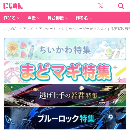
に
じ
め
ん
作品名
声優
舞台俳優
作者名
にじめん
>
アニメ
>
アンケート
> にじめんユーザーがオススメする実写映画