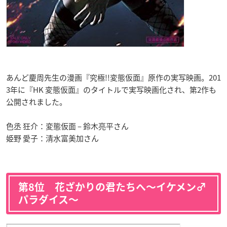
あんど慶周先生の漫画『究極!!変態仮面』原作の実写映画。201
3年に『HK 変態仮面』のタイトルで実写映画化され、
第2作も
公開されました。
色丞 狂介：変態仮面 – 鈴木亮平さん
姫野 愛子：清水富美加さん
第8位 花ざかりの君たちへ〜イケメン♂
パラダイス〜