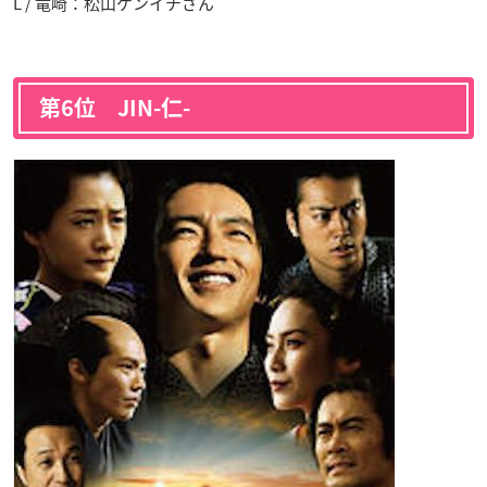
L / 竜崎：松山ケンイチさん
第6位 JIN-仁-