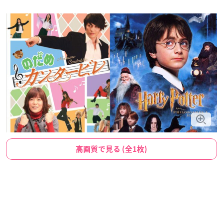
高画質で見る (全1枚)