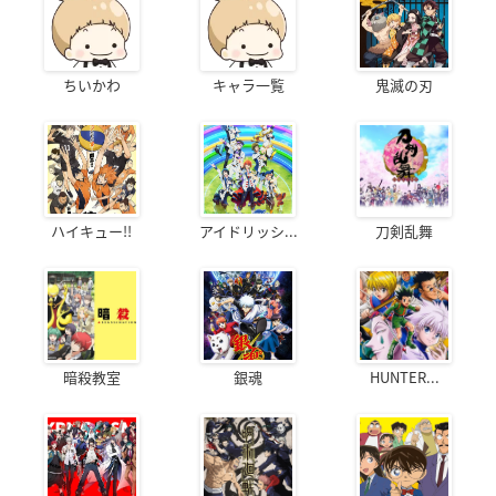
ちいかわ
キャラ一覧
鬼滅の刃
ハイキュー!!
アイドリッシ...
刀剣乱舞
暗殺教室
銀魂
HUNTER...