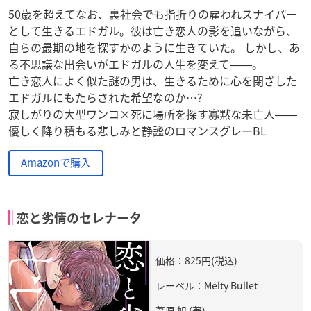
50歳を超えてなお、裏社会でも指折りの雇われスナイパー
として生きるエドガル。彼は亡き恋人の影を追いながら、
自らの最期の地を探すかのように生きていた。 しかし、あ
る不思議な出会いがエドガルの人生を変えて――。
亡き恋人によく似た謎の男は、生きるために心を閉ざした
エドガルにもたらされた希望なのか…?
寂しがりの大型ワンコ×死に場所を探す寡黙な未亡人――
優しく降り積もる悲しみと静謐のロマンスグレーBL
Amazonで購入
恋と劣情のセレナータ
価格：825円(税込)
レーベル：Melty Bullet
葦原 旭 (著)