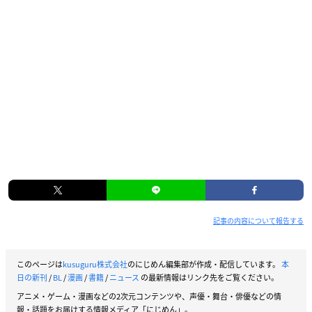
記事の内容について報告する
このページは
kusuguru株式会社
のにじめん編集部が作成・配信しています。
本
日の新刊
/
BL
/
漫画
/
書籍
/
ニュース
の最新情報はリンク先をご覧ください。
アニメ・ゲーム・漫画などの2次元コンテンツや、声優・舞台・俳優などの情
報・話題をお届けする情報メディア「にじめん」。