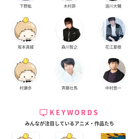
下野紘
木村昴
浪川大輔
坂本真綾
森川智之
花江夏樹
村瀬歩
斉藤壮馬
中村悠一
KEYWORDS
みんなが注目しているアニメ・作品たち