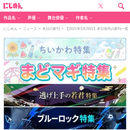
に
じ
め
ん
作品名
声優
舞台俳優
作者名
にじめん
>
ニュース
>
本日の新刊
> 【2021年3月29日】本日発売の新刊一