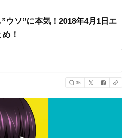
ウソ”に本気！2018年4月1日エ
とめ！
35