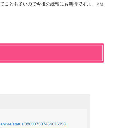
てことも多いので今後の続報にも期待ですよ。
※随
iro_anime/status/980097507454676993