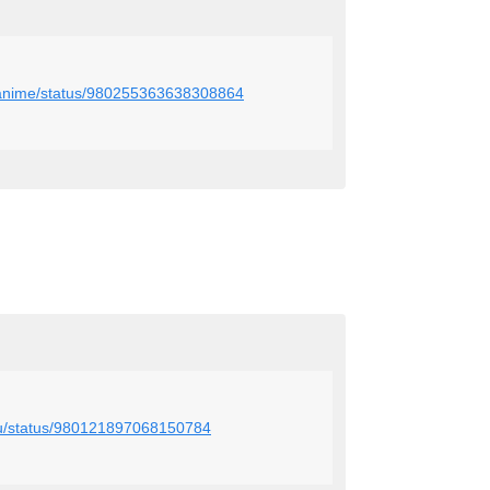
asanime/status/980255363638308864
_mu/status/980121897068150784