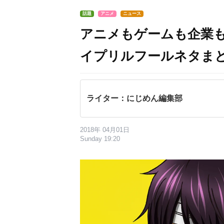
話題
アニメ
ニュース
アニメもゲームも企業も”
イプリルフールネタま
ライター：にじめん編集部
2018年 04月01日
Sunday 19:20