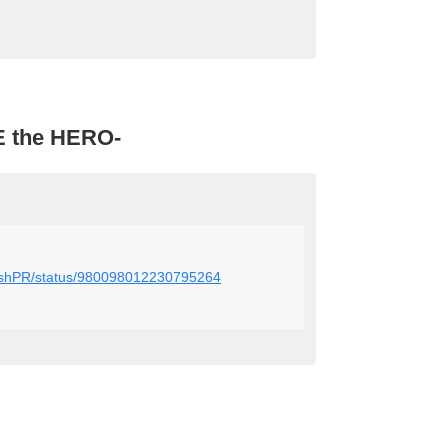
 the HERO-
mRushPR/status/980098012230795264