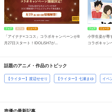
フェア
カフェ
ニュース
フェア
ニュース
「アイナナ×ココス」コラボキャンペーンが8
小学生姿が尊す
月27日スタート！IDOLiSH7が...
コラボキャンペ
話題のアニメ・作品のトピック
【ライター】渡辺せせり
【ライター】七瀬まゆ
イベ
声優の最新記事