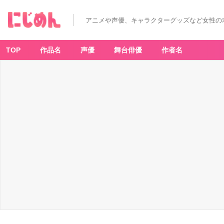
冬
ア
ニ
アニメや声優、キャラクターグッズなど女性の
メ
何
が
面
白
TOP
作品名
声優
舞台俳優
作者名
か
っ
た？
海
外
で
人
気
の
作
品
は
コ
レ
だ！
_
1
3
番
目
の
画
像
-
ア
ニ
メ
情
報
サ
イ
ト
に
じ
め