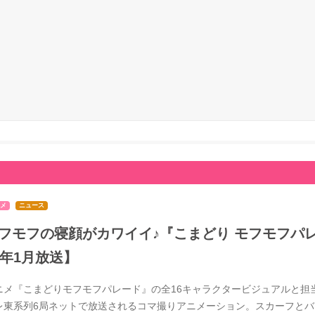
メ
ニュース
フモフの寝顔がカワイイ♪『こまどり モフモフパレ
7年1月放送】
ニメ『こまどりモフモフパレード』の全16キャラクタービジュアルと担当
レ東系列6局ネットで放送されるコマ撮りアニメーション。スカーフと