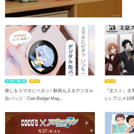
オタ活・推し活
グッズ
グッズ
推しをスマホにペタッ♪ 動画も入るデジタル
『文スト』太
缶バッジ「Can-Badge Mag...
い♪ アニメ10