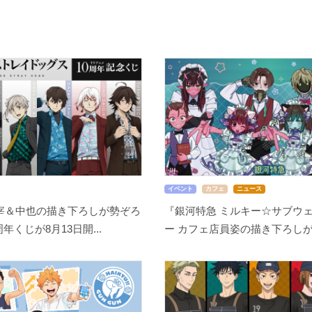
イベント
カフェ
ニュース
宰＆中也の描き下ろしが勢ぞろ
『銀河特急 ミルキー☆サブウェ
周年くじが8月13日開...
ー カフェ店員姿の描き下ろしが尊