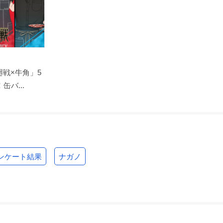
戦×牛角」5
バ...
ンケート結果
ナガノ