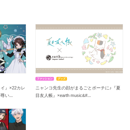
ファッション
グッズ
イ』×22カレ
ニャンコ先生の顔がまるごとポーチに♪『夏
い...
目友人帳』×earth music&#...