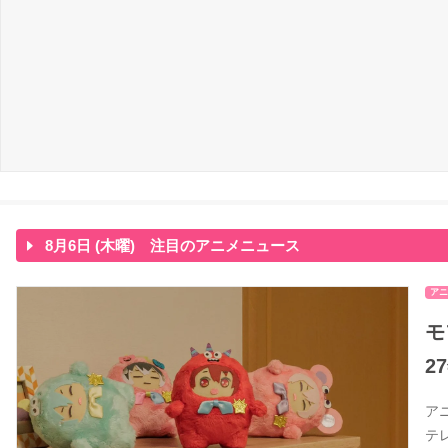
8月6日 (木曜) 注目のアニメニュース
アニ
モ
2
ア
テ