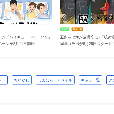
フェア
ニュース
ぎ「ハイキュー!!×ローソン」
五条＆七海が店員姿に♪「呪術廻
ーンが8月11日開始...
周年コラボが8月26日スタート！缶
ント
ちいかわ
しまむら・アベイル
キャラ一覧
ア