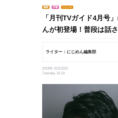
書籍
声優
ニュース
「月刊TVガイド4月号
んが初登場！普段は話
ライター：にじめん編集部
2018年 02月20日
Tuesday 14:10