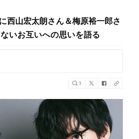
」に西山宏太朗さん＆梅原裕一郎さ
さないお互いへの思いを語る
3