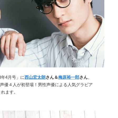
8年4月号」に
西山宏太朗
さん＆
梅原裕一郎
さん
、
声優４人が初登場！男性声優による人気グラビア
載されます。