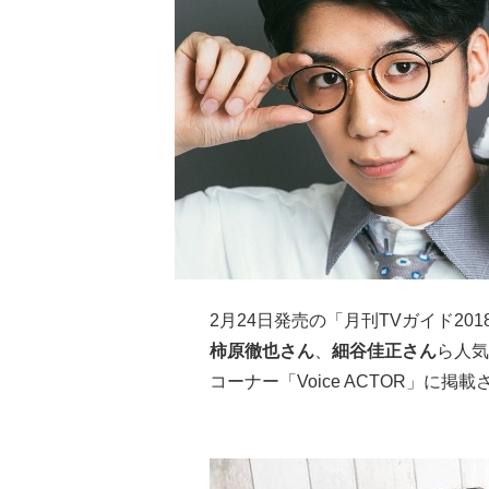
2月24日発売の「月刊TVガイド201
柿原徹也さん
、
細谷佳正さん
ら人気
コーナー「Voice ACTOR」に掲