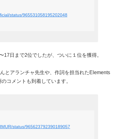
_official/status/965531058195202048
日〜17日まで2位でしたが、ついに１位を獲得。
とアランチャ先生や、作詞を担当れたElements
喜びと感謝のコメントも到着しています。
MURMUR/status/965623792390189057