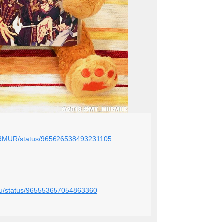
MURMUR/status/965626538493231105
tsu/status/965553657054863360