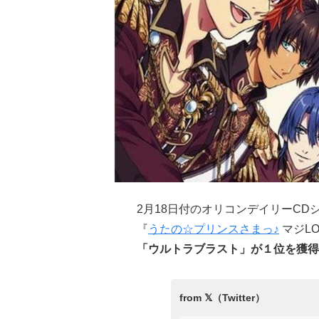
2月18日付のオリコンデイリーCD
『
うたの☆プリンスさまっ♪
マジL
「ウルトラブラスト」が
１位
を獲得