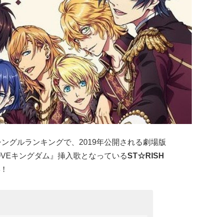
シングルランキングで、2019年公開される劇場版
OVEキングダム』挿入歌となっている
ST☆RISH
！