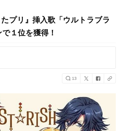
うたプリ』挿入歌「ウルトラブラ
ンで１位を獲得！
13